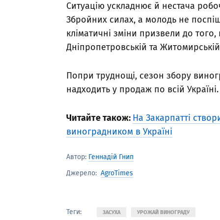
Ситуацію ускладнює й нестача робоч
Збройних силах, а молодь не поспі
кліматичні зміни призвели до того
Дніпропетровській та Житомирській
Попри труднощі, сезон збору виногр
надходить у продаж по всій Україні.
Читайте також:
На Закарпатті ство
виноградником в Україні
Автор:
Геннадій Гнип
AgroTimes
Джерело:
Теги:
ЗАСУХА
УРОЖАЙ ВИНОГРАДУ