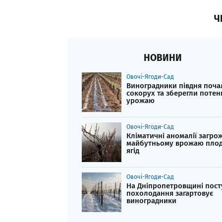
Ч
НОВИНИ
Овочі-Ягоди-Сад
Виноградники півдня поча
сокорух та зберегли потен
урожаю
Овочі-Ягоди-Сад
Кліматичні аномалії загро
майбутньому врожаю плоді
ягід
Овочі-Ягоди-Сад
На Дніпропетровщині пост
похолодання загартовує
виноградники