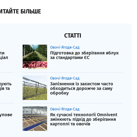
ИТАЙТЕ БІЛЬШЕ
СТАТТІ
Овочі-Ягоди-Сад
ли
Підготовка до зберігання яблук
ціал
за стандартами ЄС
Овочі-Ягоди-Сад
жують
Запізнення із захистом часто
в та
обходиться дорожче за саму
обробку
Овочі-Ягоди-Сад
упове
Як сучасні технології Omnivent
змінюють підхід до зберігання
картоплі та овочів