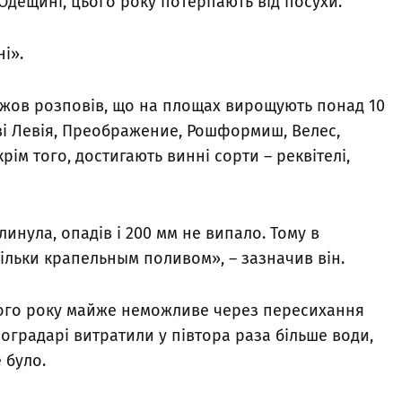
Одещині, цього року потерпають від посухи.
і».
жов розповів, що на площах вирощують понад 10
ові Левія, Преображение, Рошформиш, Велес,
рім того, достигають винні сорти – реквітелі,
инула, опадів і 200 мм не випало. Тому в
ільки крапельным поливом», – зазначив він.
ого року майже неможливе через пересихання
оградарі витратили у півтора раза більше води,
 було.