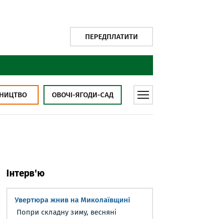
ПЕРЕДПЛАТИТИ
НИЦТВО
ОВОЧІ-ЯГОДИ-САД
Інтерв'ю
Увертюра жнив на Миколаївщині
Попри складну зиму, весняні