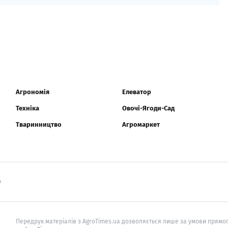
Агрономія
Елеватор
Техніка
Овочі-Ягоди-Сад
Тваринництво
Агромаркет
0
Передрук матеріалів з AgroTimes.ua дозволяється лише за умови прямог