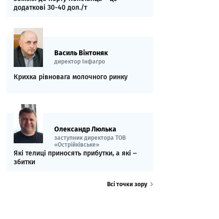
додаткові 30-40 дол./т
Василь Вінтоняк
директор Інфагро
Крихка рівновага молочного ринку
Олександр Люлька
заступник директора ТОВ
«Острійківське»
Які телиці приносять прибутки, а які ‒
збитки
Всі точки зору