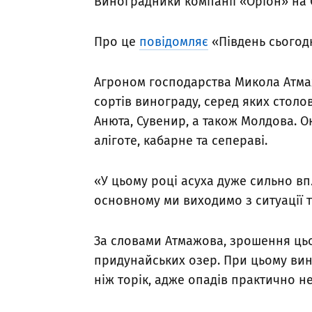
Виноградники компанії «Оріон» на 
Про це
повідомляє
«Південь сьогодн
Агроном господарства Микола Атма
сортів винограду, серед яких стол
Анюта, Сувенир, а також Молдова. Ок
аліготе, кабарне та сепераві.
«У цьому році асуха дуже сильно впл
основному ми виходимо з ситуації т
За словами Атмажова, зрошення ць
придунайських озер. При цьому вин
ніж торік, адже опадів практично не