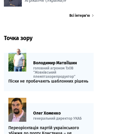
Агрікалче (Україна)»
Всі інтерв’ю
Точка зору
Володимир Матвіїшин
головний агроном ТзОВ
"Жовківський
племптахорепродуктор"
Піски не пробачають шаблонних рішень
Олег Хоменко
генеральний директор УКАБ
Переорієнтація партій українського
збіжжя до порту Констанца – це