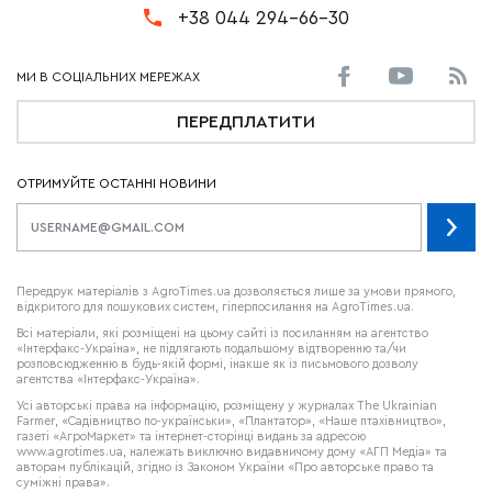
+38 044 294-66-30
ПЕРЕДПЛАТИТИ
ОТРИМУЙТЕ ОСТАННІ НОВИНИ
Передрук матеріалів з AgroTimes.ua дозволяється лише за умови прямого,
відкритого для пошукових систем, гіперпосилання на AgroTimes.ua.
Всі матеріали, які розміщені на цьому сайті із посиланням на агентство
«Інтерфакс-Україна», не підлягають подальшому відтворенню та/чи
розповсюдженню в будь-якій формі, інакше як із письмового дозволу
агентства «Інтерфакс-Україна».
Усі авторські права на інформацію, розміщену у журналах
The Ukrainian
Farmer
, «Садівництво по-українськи», «Плантатор», «Наше птахівництво»,
газеті «АгроМаркет» та інтернет-сторінці видань за адресою
www.agrotimes.ua,
належать виключно видавничому дому «АГП Медіа» та
авторам публікацій, згідно із Законом України «Про авторське право та
суміжні права».