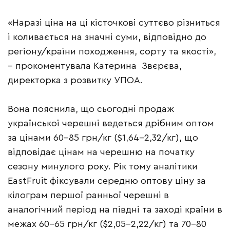
«Наразі ціна на ці кісточкові суттєво різниться
і коливається на значні суми, відповідно до
регіону/країни походження, сорту та якості»,
– прокоментувала Катерина Звєрєва,
директорка з розвитку УПОА.
Вона пояснила, що сьогодні продаж
української черешні ведеться дрібним оптом
за цінами 60-85 грн/кг ($1,64-2,32/кг), що
відповідає цінам на черешню на початку
сезону минулого року. Рік тому аналітики
EastFruit фіксували середню оптову ціну за
кілограм першої ранньої черешні в
аналогічний період на півдні та заході країни в
межах 60−65 грн/кг ($2,05−2,22/кг) та 70−80