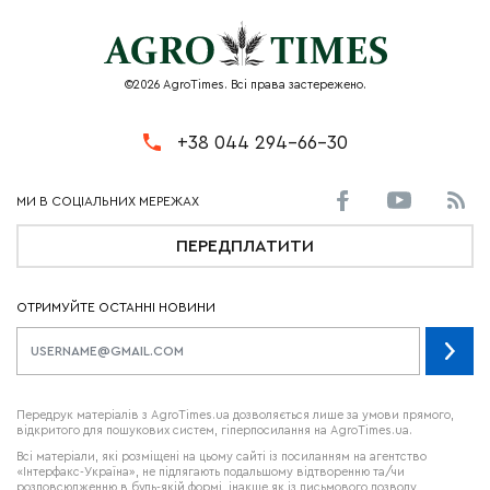
©2026 AgroTimes. Всі права застережено.
+38 044 294-66-30
ПЕРЕДПЛАТИТИ
ОТРИМУЙТЕ ОСТАННІ НОВИНИ
Передрук матеріалів з AgroTimes.ua дозволяється лише за умови прямого,
відкритого для пошукових систем, гіперпосилання на AgroTimes.ua.
Всі матеріали, які розміщені на цьому сайті із посиланням на агентство
«Інтерфакс-Україна», не підлягають подальшому відтворенню та/чи
розповсюдженню в будь-якій формі, інакше як із письмового дозволу