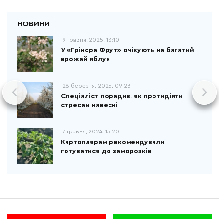
9 травня, 2025, 18:10
У «Грінора Фрут» очікують на багатий
врожай яблук
28 березня, 2025, 09:23
Спеціаліст порадив, як протидіяти
стресам навесні
7 травня, 2024, 15:20
Картоплярам рекомендували
готуватися до заморозків