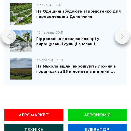
27 липня, 10:07
На Одещині збудують агромістечко для
переселенців з Донеччини
10 червня, 20:11
Гідропоніка посилює позиції у
вирощуванні суниці в Іспанії
29 травня, 16:01
На Миколаївщині вирощують лохину в
горщиках за 55 кілометрів від лінії ...
АГРОМАРКЕТ
АГРОНОМІЯ
ТЕХНІКА
ЕЛЕВАТОР