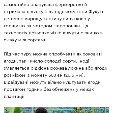
самостійно опанувала фермерство й
отримала ділянку біля підніжжя гори Фукуті,
де тепер вирощує лохину винятково у
горщиках за методом гідропоніки. Ця
технологія дозволяє чітко відчути різницю в
смаку між сортами.
Під час туру можна спробувати як соковиті
ягоди, так і кисло-солодкі сорти. Іноді
з’являється рідкісна рожева лохина або ягоди
розміром із монету 500 єн (26,5 мм).
Відвідувачі можуть вільно куштувати ягоди
протягом години без обмежень у межах
плантації.