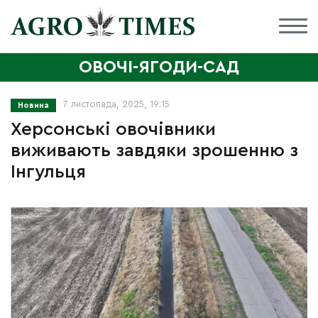
ОВОЧІ-ЯГОДИ-САД
7 листопада, 2025, 19:15
Новина
Херсонські овочівники
виживають завдяки зрошенню з
Інгульця