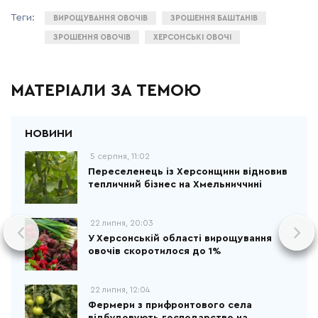
ВИРОЩУВАННЯ ОВОЧІВ
ЗРОШЕННЯ БАШТАНІВ
ЗРОШЕННЯ ОВОЧІВ
ХЕРСОНСЬКІ ОВОЧІ
МАТЕРІАЛИ ЗА ТЕМОЮ
5 серпня, 11:02
Переселенець із Херсонщини відновив
тепличний бізнес на Хмельниччині
22 липня, 20:03
У Херсонській області вирощування
овочів скоротилося до 1%
22 липня, 12:04
Фермери з прифронтового села