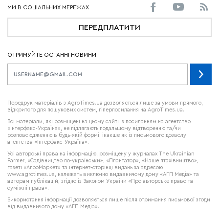
ПЕРЕДПЛАТИТИ
ОТРИМУЙТЕ ОСТАННІ НОВИНИ
Передрук матеріалів з AgroTimes.ua дозволяється лише за умови прямого,
відкритого для пошукових систем, гіперпосилання на AgroTimes.ua.
Всі матеріали, які розміщені на цьому сайті із посиланням на агентство
«Інтерфакс-Україна», не підлягають подальшому відтворенню та/чи
розповсюдженню в будь-якій формі, інакше як із письмового дозволу
агентства «Інтерфакс-Україна».
Усі авторські права на інформацію, розміщену у журналах
The Ukrainian
Farmer
, «Садівництво по-українськи», «Плантатор», «Наше птахівництво»,
газеті «АгроМаркет» та інтернет-сторінці видань за адресою
www.agrotimes.ua,
належать виключно видавничому дому «АГП Медіа» та
авторам публікацій, згідно із Законом України «Про авторське право та
суміжні права».
Використання інформації дозволяється лише після отримання письмової згоди
від видавничого дому «АГП Медіа».