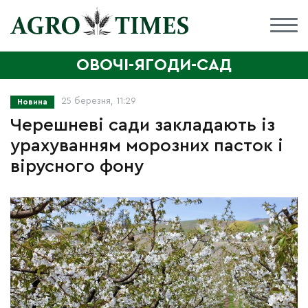
ОВОЧІ-ЯГОДИ-САД
25 березня, 11:29
Новина
Черешневі сади закладають із
урахуванням морозних пасток і
вірусного фону