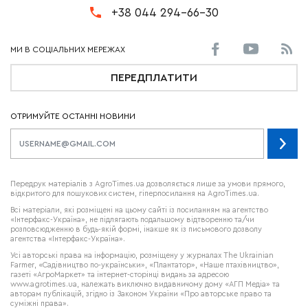
+38 044 294-66-30
ПЕРЕДПЛАТИТИ
ОТРИМУЙТЕ ОСТАННІ НОВИНИ
Передрук матеріалів з AgroTimes.ua дозволяється лише за умови прямого,
відкритого для пошукових систем, гіперпосилання на AgroTimes.ua.
Всі матеріали, які розміщені на цьому сайті із посиланням на агентство
«Інтерфакс-Україна», не підлягають подальшому відтворенню та/чи
розповсюдженню в будь-якій формі, інакше як із письмового дозволу
агентства «Інтерфакс-Україна».
Усі авторські права на інформацію, розміщену у журналах
The Ukrainian
Farmer
, «Садівництво по-українськи», «Плантатор», «Наше птахівництво»,
газеті «АгроМаркет» та інтернет-сторінці видань за адресою
www.agrotimes.ua,
належать виключно видавничому дому «АГП Медіа» та
авторам публікацій, згідно із Законом України «Про авторське право та
суміжні права».