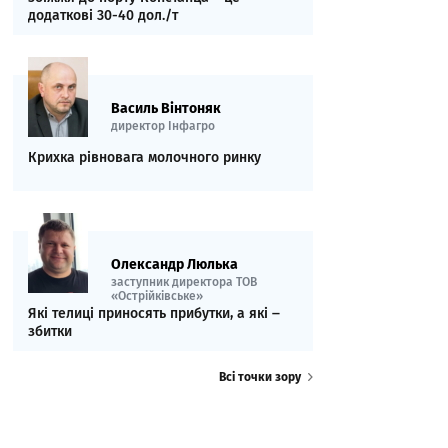
додаткові 30-40 дол./т
Василь Вінтоняк
директор Інфагро
Крихка рівновага молочного ринку
Олександр Люлька
заступник директора ТОВ
«Острійківське»
Які телиці приносять прибутки, а які ‒
збитки
Всі точки зору