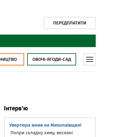
ПЕРЕДПЛАТИТИ
НИЦТВО
ОВОЧІ-ЯГОДИ-САД
Інтерв'ю
Увертюра жнив на Миколаївщині
Попри складну зиму, весняні