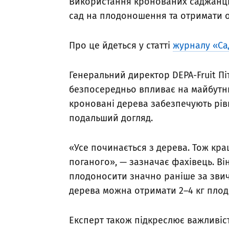
Використання кронованих саджанц
сад на плодоношення та отримати 
Про це йдеться у статті
журналу «Са
Генеральний директор DEPA-Fruit Пі
безпосередньо впливає на майбутню
кроновані дерева забезпечують рі
подальший догляд.
«Усе починається з дерева. Тож кращ
поганого», — зазначає фахівець. В
плодоносити значно раніше за звич
дерева можна отримати 2–4 кг плоді
Експерт також підкреслює важливість