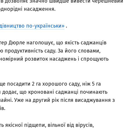
ів дозволяє значно швидше вивести черешневий
однорідні насадження.
дівництво по-українськи»
.
тер Дюрле наголошує, що якість саджанців
 продуктивність саду. За його словами,
вномірний розвиток насаджень і спрощують
е посадити 2 га хорошого саду, ніж 5 га
ін додає, що кроновані саджанці починають
айні. Уже на другий рік після висаджування з
в.
 якісної підщепи, вільної від вірусів,