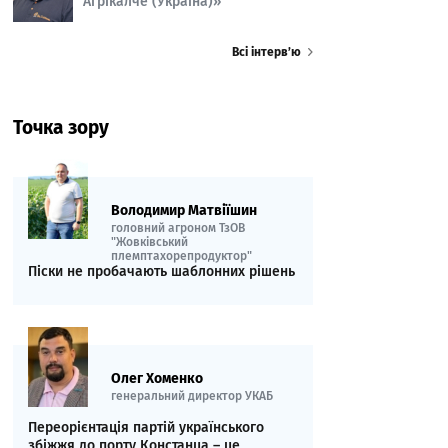
Агрікалче (Україна)»
Всі інтерв’ю
Точка зору
Володимир Матвіїшин
головний агроном ТзОВ
"Жовківський
племптахорепродуктор"
Піски не пробачають шаблонних рішень
Олег Хоменко
генеральний директор УКАБ
Переорієнтація партій українського
збіжжя до порту Констанца – це