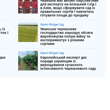
Черешня має великі перспективи
для експорту на Близький Схід і
в Азію, якщо сформувати сад із
правильних сортів і навчитись
готувати плоди до продажу
Овочі-Ягоди-Сад
 із
Уманське черешневе
ток і
господарство нарощує обсяги
виробництва попри війну та
експериментує з різними
сортами
Овочі-Ягоди-Сад
дки
Європейський експерт дає
поради українцям із
вирощування сучасного
інтенсивного черешневого саду