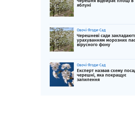
Черешня відбирає площі в
яблуні
Овочі-Ягоди-Сад
Черешневі сади закладають
урахуванням морозних пас
вірусного фону
Овочі-Ягоди-Сад
Експерт назвав схему поса
черешні, яка покращує
запилення