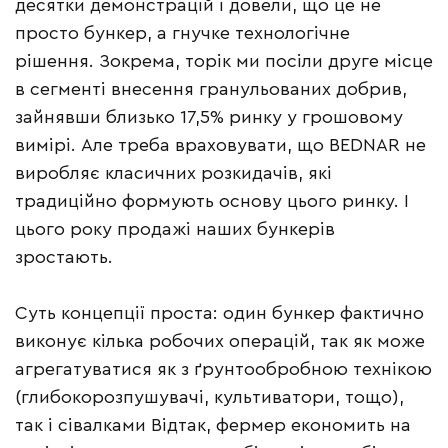
десятки демонстрацій і довели, що це не
просто бункер, а гнучке технологічне
рішення. Зокрема, торік ми посіли друге місце
в сегменті внесення гранульованих добрив,
зайнявши близько 17,5% ринку у грошовому
вимірі. Але треба враховувати, що BEDNAR не
виробляє класичних розкидачів, які
традиційно формують основу цього ринку. І
цього року продажі наших бункерів
зростають.
Суть концепції проста: один бункер фактично
виконує кілька робочих операцій, так як може
агрегатуватися як з ґрунтообробною технікою
(глибокорозпушувачі, культиватори, тощо),
так і сівалками Відтак, фермер економить на