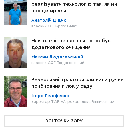
реалізувати технологію так, як ми
про це мріяли
Анатолій Дідик
власник ФГ "Врожайне"
Навіть елітне насіння потребує
додаткового очищення
Максим Людоговський
власник СФГ Людоговський
Реверсивні трактори замінили ручне
прибирання гілок у саду
Ігорс Тімофеєвс
директор ТОВ «Агрокомплекс Вінниччина»
ВСІ ТОЧКИ ЗОРУ