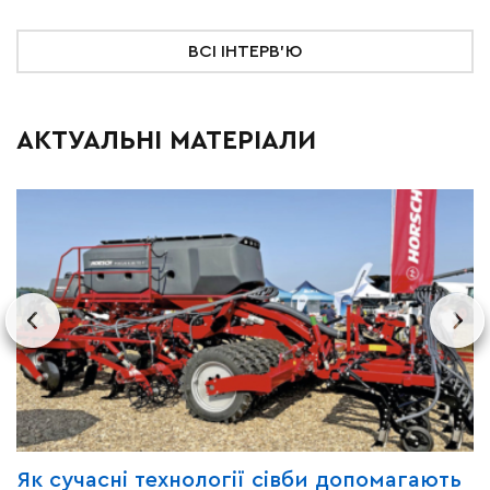
ВСІ ІНТЕРВ'Ю
АКТУАЛЬНІ МАТЕРІАЛИ
Як сучасні технології сівби допомагають
З