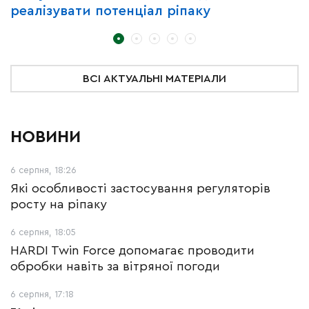
реалізувати потенціал ріпаку
B
C
д
ВСІ АКТУАЛЬНІ МАТЕРІАЛИ
НОВИНИ
6 серпня, 18:26
Які особливості застосування регуляторів
росту на ріпаку
6 серпня, 18:05
HARDI Twin Force допомагає проводити
обробки навіть за вітряної погоди
6 серпня, 17:18