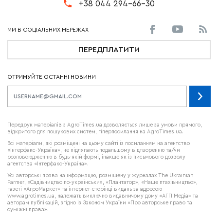
+38 044 294-66-30
ПЕРЕДПЛАТИТИ
ОТРИМУЙТЕ ОСТАННІ НОВИНИ
Передрук матеріалів з AgroTimes.ua дозволяється лише за умови прямого,
відкритого для пошукових систем, гіперпосилання на AgroTimes.ua.
Всі матеріали, які розміщені на цьому сайті із посиланням на агентство
«Інтерфакс-Україна», не підлягають подальшому відтворенню та/чи
розповсюдженню в будь-якій формі, інакше як із письмового дозволу
агентства «Інтерфакс-Україна».
Усі авторські права на інформацію, розміщену у журналах
The Ukrainian
Farmer
, «Садівництво по-українськи», «Плантатор», «Наше птахівництво»,
газеті «АгроМаркет» та інтернет-сторінці видань за адресою
www.agrotimes.ua,
належать виключно видавничому дому «АГП Медіа» та
авторам публікацій, згідно із Законом України «Про авторське право та
суміжні права».