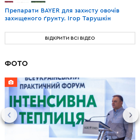
Y
Препарати BAYER для захисту овочів
В
захищеного ґрунту. Ігор Тарушкін
«
ВІДКРИТИ ВСІ ВІДЕО
ФОТО