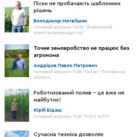
Піски не пробачають шаблонних
рішень
Володимир Матвіїшин
головний агроном ТзОВ "Жовківський
племптахорепродуктор"
Точне землеробство не працює без
агронома
Андріцов Павло Петрович
головний агроном ТОВ "Октан", Полтавська
область
Роботизований полив – це вже не
майбутнє!
Юрій Бідаш
головний агроном ТОВ "РОСТ АГРО"
Сучасна техніка дозволяє