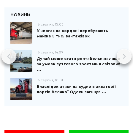
6 серпня, 15:03
У чергах на кордоні перебувають
майже 5 тис. вантажівок
6 серпня, 14:09
Дунай може стати рентабельним лише
за умови суттєвого зростання світових
...
6 серпня, 10:01
Внаслідок атаки на судно в акваторії
портів Великої Одеси загинув ...