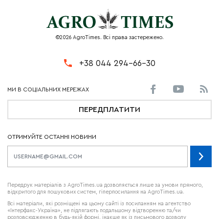
©2026 AgroTimes. Всі права застережено.
+38 044 294-66-30
ПЕРЕДПЛАТИТИ
ОТРИМУЙТЕ ОСТАННІ НОВИНИ
Передрук матеріалів з AgroTimes.ua дозволяється лише за умови прямого,
відкритого для пошукових систем, гіперпосилання на AgroTimes.ua.
Всі матеріали, які розміщені на цьому сайті із посиланням на агентство
«Інтерфакс-Україна», не підлягають подальшому відтворенню та/чи
розповсюдженню в будь-якій формі, інакше як із письмового дозволу