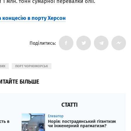
1 млн. тонн сумарної перевалки олії.
а концесію в порту Херсон
Поділитись:
ВИХ
ПОРТ ЧОРНОМОРСЬК
ИТАЙТЕ БІЛЬШЕ
СТАТТІ
Елеватор
сть в
Норія: пострадянський гігантизм
чи інженерний прагматизм?