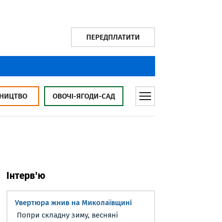
ПЕРЕДПЛАТИТИ
НИЦТВО
ОВОЧІ-ЯГОДИ-САД
Інтерв'ю
Увертюра жнив на Миколаївщині
Попри складну зиму, весняні