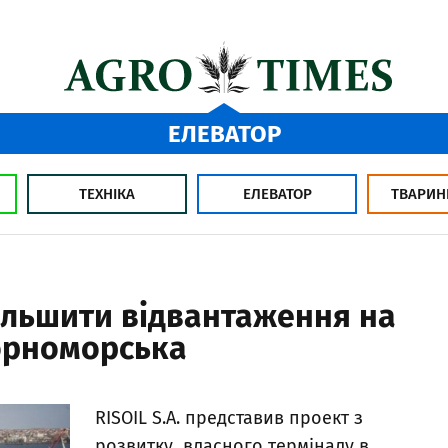
ЕЛЕВАТОР
ТЕХНІКА
ЕЛЕВАТОР
ТВАРИН
ільшити відвантаження на
Чорноморська
RISOIL S.A. представив проект з
розвитку власного терміналу в