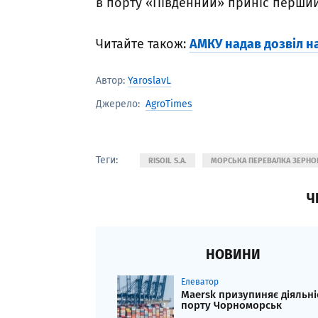
в порту «Південний» приніс перший 
Читайте також:
АМКУ надав дозвіл н
Автор:
YaroslavL
AgroTimes
Джерело:
Теги:
RISOIL S.A.
МОРСЬКА ПЕРЕВАЛКА ЗЕРНО
Ч
НОВИНИ
Елеватор
Maersk призупиняє діяльні
порту Чорноморськ