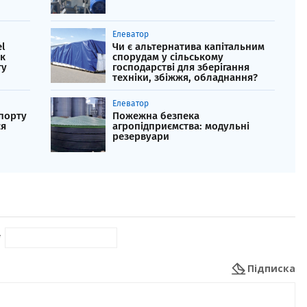
Елеватор
l
Чи є альтернатива капітальним
ок
спорудам у сільському
ту
господарстві для зберігання
техніки, збіжжя, обладнання?
Елеватор
 порту
Пожежна безпека
ся
агропідприємства: модульні
резервуари
*
Підписка