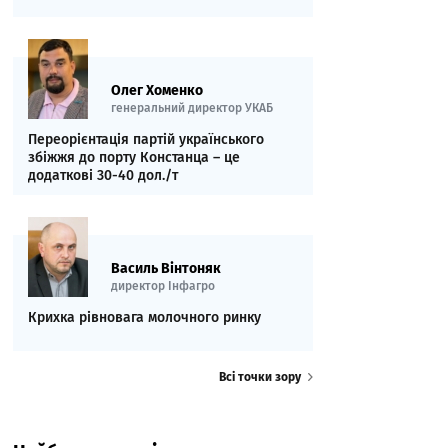
Олег Хоменко
генеральний директор УКАБ
Переорієнтація партій українського
збіжжя до порту Констанца – це
додаткові 30-40 дол./т
Василь Вінтоняк
директор Інфагро
Крихка рівновага молочного ринку
Всі точки зору