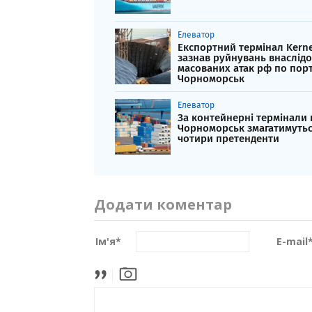
Елеватор
Експортний термінал Kerne
зазнав руйнувань внаслід
масованих атак рф по пор
Чорноморськ
Елеватор
За контейнерні термінали
Чорноморськ змагатимуть
чотири претенденти
Додати коментар
Ім'я
*
E-mail