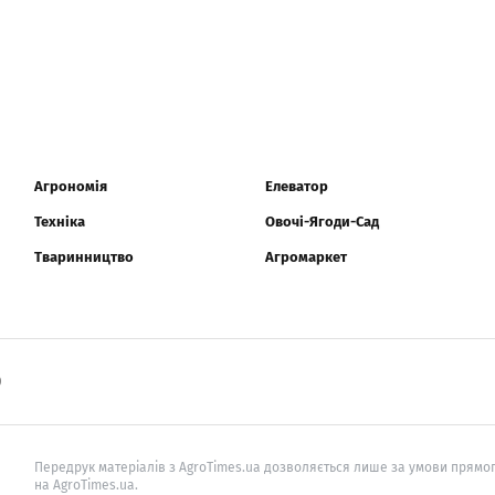
Агрономія
Елеватор
Техніка
Овочі-Ягоди-Сад
Тваринництво
Агромаркет
0
Передрук матеріалів з AgroTimes.ua дозволяється лише за умови прямог
на AgroTimes.ua.