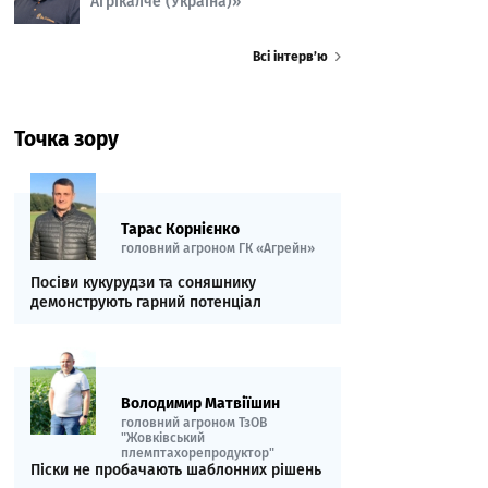
Агрікалче (Україна)»
Всі інтерв’ю
Точка зору
Тарас Корнієнко
головний агроном ГК «Агрейн»
Посіви кукурудзи та соняшнику
демонструють гарний потенціал
Володимир Матвіїшин
головний агроном ТзОВ
"Жовківський
племптахорепродуктор"
Піски не пробачають шаблонних рішень