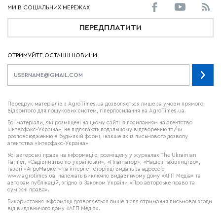
ПЕРЕДПЛАТИТИ
ОТРИМУЙТЕ ОСТАННІ НОВИНИ
Передрук матеріалів з AgroTimes.ua дозволяється лише за умови прямого,
відкритого для пошукових систем, гіперпосилання на AgroTimes.ua.
Всі матеріали, які розміщені на цьому сайті із посиланням на агентство
«Інтерфакс-Україна», не підлягають подальшому відтворенню та/чи
розповсюдженню в будь-якій формі, інакше як із письмового дозволу
агентства «Інтерфакс-Україна».
Усі авторські права на інформацію, розміщену у журналах
The Ukrainian
Farmer
, «Садівництво по-українськи», «Плантатор», «Наше птахівництво»,
газеті «АгроМаркет» та інтернет-сторінці видань за адресою
www.agrotimes.ua,
належать виключно видавничому дому «АГП Медіа» та
авторам публікацій, згідно із Законом України «Про авторське право та
суміжні права».
Використання інформації дозволяється лише після отримання письмової згоди
від видавничого дому «АГП Медіа».