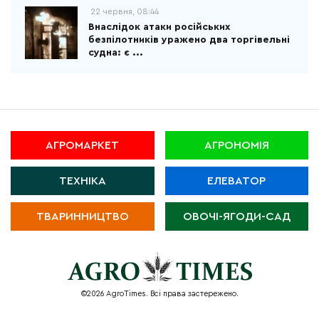
22 червня, 08:44
Внаслідок атаки російських
безпілотників уражено два торгівельні
судна: є ...
АГРОМАРКЕТ
АГРОНОМІЯ
ТЕХНІКА
ЕЛЕВАТОР
ТВАРИННИЦТВО
ОВОЧІ-ЯГОДИ-САД
©2026 AgroTimes. Всі права застережено.