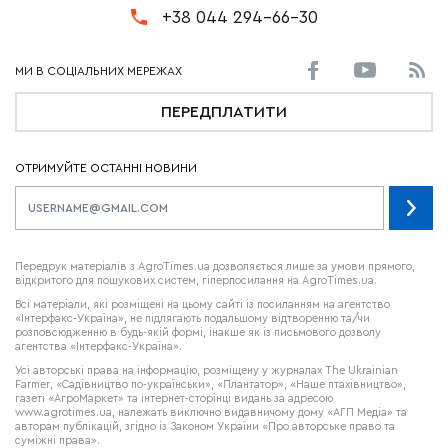
+38 044 294-66-30
ПЕРЕДПЛАТИТИ
ОТРИМУЙТЕ ОСТАННІ НОВИНИ
Передрук матеріалів з AgroTimes.ua дозволяється лише за умови прямого,
відкритого для пошукових систем, гіперпосилання на AgroTimes.ua.
Всі матеріали, які розміщені на цьому сайті із посиланням на агентство
«Інтерфакс-Україна», не підлягають подальшому відтворенню та/чи
розповсюдженню в будь-якій формі, інакше як із письмового дозволу
агентства «Інтерфакс-Україна».
Усі авторські права на інформацію, розміщену у журналах
The Ukrainian
Farmer
, «Садівництво по-українськи», «Плантатор», «Наше птахівництво»,
газеті «АгроМаркет» та інтернет-сторінці видань за адресою
www.agrotimes.ua,
належать виключно видавничому дому «АГП Медіа» та
авторам публікацій, згідно із Законом України «Про авторське право та
суміжні права».