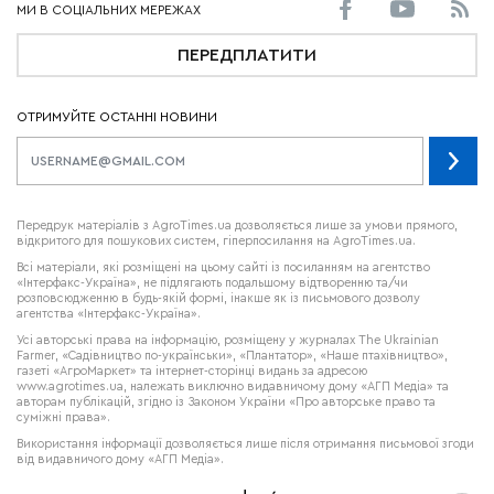
ПЕРЕДПЛАТИТИ
ОТРИМУЙТЕ ОСТАННІ НОВИНИ
Передрук матеріалів з AgroTimes.ua дозволяється лише за умови прямого,
відкритого для пошукових систем, гіперпосилання на AgroTimes.ua.
Всі матеріали, які розміщені на цьому сайті із посиланням на агентство
«Інтерфакс-Україна», не підлягають подальшому відтворенню та/чи
розповсюдженню в будь-якій формі, інакше як із письмового дозволу
агентства «Інтерфакс-Україна».
Усі авторські права на інформацію, розміщену у журналах
The Ukrainian
Farmer
, «Садівництво по-українськи», «Плантатор», «Наше птахівництво»,
газеті «АгроМаркет» та інтернет-сторінці видань за адресою
www.agrotimes.ua,
належать виключно видавничому дому «АГП Медіа» та
авторам публікацій, згідно із Законом України «Про авторське право та
суміжні права».
Використання інформації дозволяється лише після отримання письмової згоди
від видавничого дому «АГП Медіа».