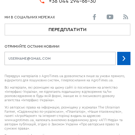
+38 044 294-66-30
ПЕРЕДПЛАТИТИ
ОТРИМУЙТЕ ОСТАННІ НОВИНИ
Передрук матеріалів з AgroTimes.ua дозволяється лише за умови прямого,
відкритого для пошукових систем, гіперпосилання на AgroTimes.ua.
Всі матеріали, які розміщені на цьому сайті із посиланням на агентство
«Інтерфакс-Україна», не підлягають подальшому відтворенню та/чи
розповсюдженню в будь-якій формі, інакше як із письмового дозволу
агентства «Інтерфакс-Україна».
Усі авторські права на інформацію, розміщену у журналах
The Ukrainian
Farmer
, «Садівництво по-українськи», «Плантатор», «Наше птахівництво»,
газеті «АгроМаркет» та інтернет-сторінці видань за адресою
www.agrotimes.ua,
належать виключно видавничому дому «АГП Медіа» та
авторам публікацій, згідно із Законом України «Про авторське право та
суміжні права».