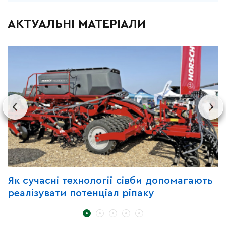
АКТУАЛЬНІ МАТЕРІАЛИ
Як сучасні технології сівби допомагають
З
реалізувати потенціал ріпаку
B
C
д