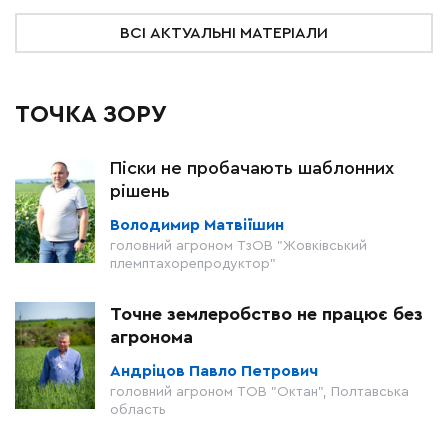
ВСІ АКТУАЛЬНІ МАТЕРІАЛИ
ТОЧКА ЗОРУ
Піски не пробачають шаблонних
рішень
Володимир Матвіїшин
головний агроном ТзОВ "Жовківський
племптахорепродуктор"
Точне землеробство не працює без
агронома
Андріцов Павло Петрович
головний агроном ТОВ "Октан", Полтавська
область