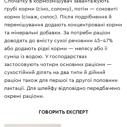
Спочатку в кормозмішувач завантажують
грубі корми (сіно, солому), потім — соковиті
корми (сінаж, силос). Після подрібнення й
перемішування додають концентровані корми
та мінеральні добавки. За потреби раціон
доводять до вмісту сухої речовини 45–47%
або додають рідкі корми — мелясу або її
суміш із водою. У господарствах
застосовують чотири основних раціони —
сухостійний ділять на два типи й дійний
раціон також для першої та другої половини
лактації. Для шлейфу відповідно передбачено
окремі раціони.
ГОВОРИТЬ ЕКСПЕРТ