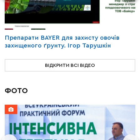
Y
Препарати BAYER для захисту овочів
В
захищеного ґрунту. Ігор Тарушкін
«
ВІДКРИТИ ВСІ ВІДЕО
ФОТО