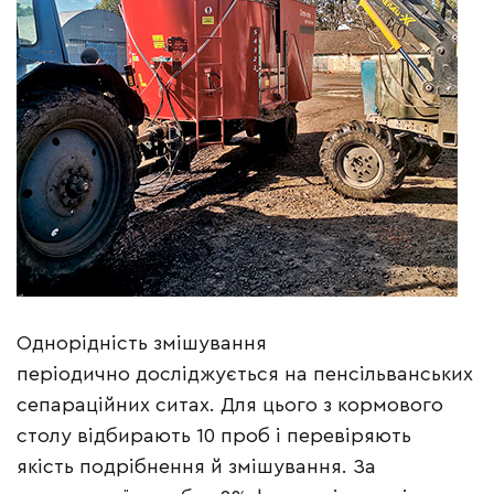
Однорідність змішування
періодично досліджується на пенсільванських
сепараційних ситах. Для цього з кормового
столу відбирають 10 проб і перевіряють
якість подрібнення й змішування. За