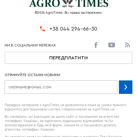
©2026 AgroTimes. Всі права застережено.
+38 044 294-66-30
ПЕРЕДПЛАТИТИ
ОТРИМУЙТЕ ОСТАННІ НОВИНИ
Передрук матеріалів з AgroTimes.ua дозволяється лише за умови прямого,
відкритого для пошукових систем, гіперпосилання на AgroTimes.ua.
Всі матеріали, які розміщені на цьому сайті із посиланням на агентство
«Інтерфакс-Україна», не підлягають подальшому відтворенню та/чи
розповсюдженню в будь-якій формі, інакше як із письмового дозволу
агентства «Інтерфакс-Україна».
Усі авторські права на інформацію, розміщену у журналах
The Ukrainian