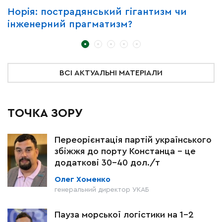
Норія: пострадянський гігантизм чи
Ч
інженерний прагматизм?
у
т
ВСІ АКТУАЛЬНІ МАТЕРІАЛИ
ТОЧКА ЗОРУ
Переорієнтація партій українського
збіжжя до порту Констанца – це
додаткові 30-40 дол./т
Олег Хоменко
генеральний директор УКАБ
Пауза морської логістики на 1–2