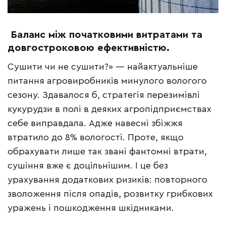
Баланс між початковими витратами та
довгостроковою ефективністю
.
Сушити чи не сушити?» — найактуальніше
питання агровиробників минулого вологого
сезону. Здавалося б, стратегія перезимівлі
кукурудзи в полі в деяких агропідприємствах
себе виправдала. Адже навесні збіжжя
втратило до 8% вологості. Проте, якщо
обрахувати лише так звані фантомні втрати,
сушіння вже є доцільнішим. І це без
урахування додаткових ризиків: повторного
зволоження після опадів, розвитку грибкових
уражень і пошкодження шкідниками.