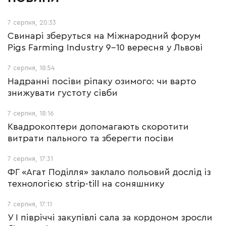
7 серпня, 20:33
Свинарі зберуться на Міжнародний форум
Pigs Farming Industry 9-10 вересня у Львові
7 серпня, 18:54
Надранні посіви ріпаку озимого: чи варто
знижувати густоту сівби
7 серпня, 18:16
Квадрокоптери допомагають скоротити
витрати пального та зберегти посіви
7 серпня, 17:31
ФГ «Агат Поділля» заклало польовий дослід із
технологією strip-till на соняшнику
7 серпня, 17:11
У І півріччі закупівлі сала за кордоном зросли