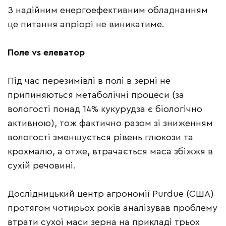
З надійним енергоефективним обладнанням
це питання апріорі не виникатиме.
Поле vs елеватор
Під час перезимівлі в полі в зерні не
припиняються метаболічні процеси (за
вологості понад 14% кукурудза є біологічно
активною), тож фактично разом зі зниженням
вологості зменшується рівень глюкози та
крохмалю, а отже, втрачається маса збіжжя в
сухій речовині.
Дослідницький центр агрономії Purdue (США)
протягом чотирьох років аналізував проблему
втрати сухої маси зерна на прикладі трьох