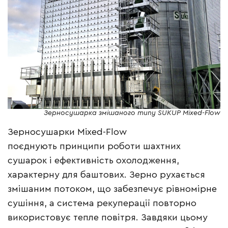
Зерносушарка змішаного типу SUKUP Mixed-Flow
Зерносушарки Mixed-Flow
поєднують принципи роботи шахтних
сушарок і ефективність охолодження,
характерну для баштових. Зерно рухається
змішаним потоком, що забезпечує рівномірне
сушіння, а система рекуперації повторно
використовує тепле повітря. Завдяки цьому