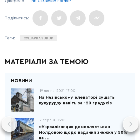
Джерело:
The Ukrainian Farmer
СУШАРКА SUKUP
МАТЕРІАЛИ ЗА ТЕМОЮ
19 липня, 2021, 17:00
На Низівському елеваторі сушать
кукурудзу навіть за -20 градусів
7 серпня, 13:01
«Укрзалізниця» домовляється з
Молдовою щодо надання знижки у 50%
на ...