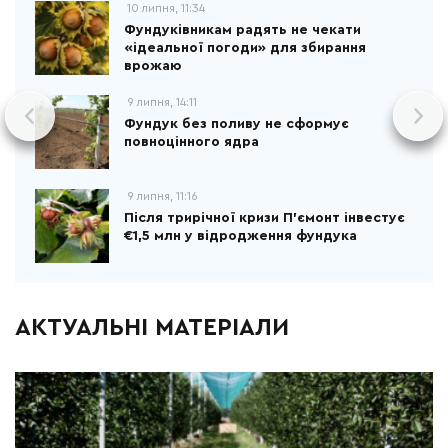
10 липня, 11:34
Фундуківникам радять не чекати
«ідеальної погоди» для збирання
врожаю
9 липня, 14:11
Фундук без поливу не сформує
повноцінного ядра
9 липня, 11:16
Після трирічної кризи П’ємонт інвестує
€1,5 млн у відродження фундука
АКТУАЛЬНІ МАТЕРІАЛИ