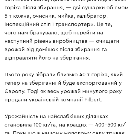
горіха після збирання, — дві сушарки об’ємом
5 т кожна, очисник, мийка, калібратор,
інспекційний стіл і транспортери. Це те,
чого нам бракувало, щоб перейти на
наступний рівень виробництва — очищати
врожай від домішок після збирання та
відправляти його на зберігання.
Цього року зібрали близько 40 т горіха, який
тепер на зберіганні й буде експортований у
Європу. Тоді як весь урожай минулого року
продали українській компанії Filbert.
Урожайність на найслабкіших ділянках
становила 100 кг/га, на кращих — 400–500 кг/
га. Поки що в нашому молодому саду триває