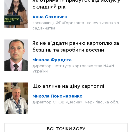
Як отримати прибуток від яблук у
складний рік
Анна Сахончик
засновниця ФГ «Горизонт», консультантка з
садівництва
Як не віддати ранню картоплю за
безцінь та заробити восени
Микола Фурдига
директор Інституту картоплярства НААН
України
Що вплине на ціну картоплі
Микола Пономаренко
директор СТОВ «Десна», Чернігівська обл.
ВСІ ТОЧКИ ЗОРУ