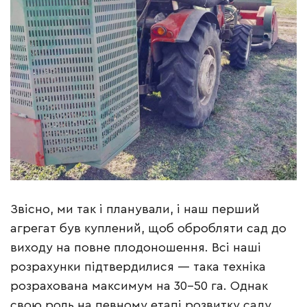
Звісно, ми так і планували, і наш перший
агрегат був куплений, щоб обробляти сад до
виходу на повне плодоношення. Всі наші
розрахунки підтвердилися — така техніка
розрахована максимум на 30–50 га. Однак
свою роль на певному етапі розвитку саду