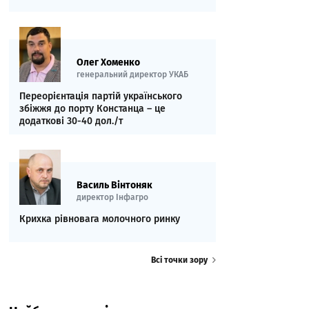
Олег Хоменко
генеральний директор УКАБ
Переорієнтація партій українського
збіжжя до порту Констанца – це
додаткові 30-40 дол./т
Василь Вінтоняк
директор Інфагро
Крихка рівновага молочного ринку
Всі точки зору