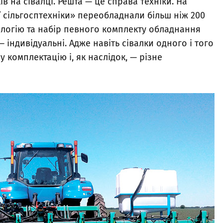
в на сівалці. Решта — це справа техніки. На
 сільгосптехніки» переобладнали більш ніж 200
ологію та набір певного комплекту обладнання
 індивідуальні. Адже навіть сівалки одного і того
 комплектацію і, як наслідок, — різне