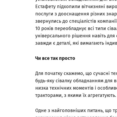
Естафету підхопили вітчизняні вир
послуги з дооснащення різних знаря
звернулись до спеціалістів компанії
10 років переобладнує всі типи сіва
універсального рішення навіть для
завжди є деталі, які вимагають інди
Чи все так просто
Для початку скажемо, що сучасні те
будь-яку сівалку обладнанням для 
низка технічних моментів і особливо
тракторами, з якими їх агрегатують
Одне з найголовніших питань, що тр