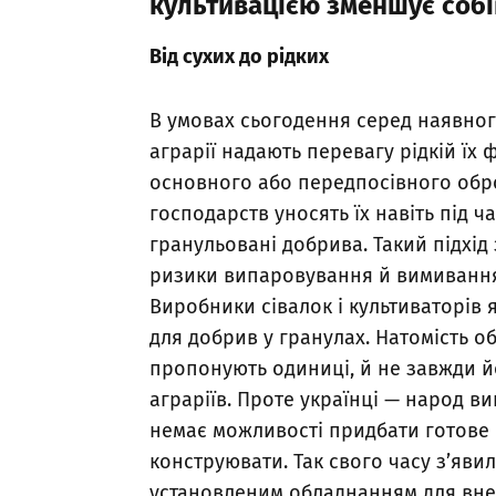
культивацією зменшує собі
Від сухих до рідких
В умовах сьогодення серед наявног
аграрії надають перевагу рідкій їх 
основного або передпосівного оброб
господарств уносять їх навіть під ч
гранульовані добрива. Такий підхід
ризики випаровування й вимивання
Виробники сівалок і культиваторів 
для добрив у гранулах. Натомість 
пропонують одиниці, й не завжди й
аграріїв. Проте українці — народ ви
немає можливості придбати готове
конструювати. Так свого часу з’явил
установленим обладнанням для внес