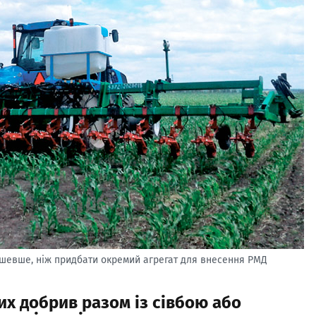
ешевше, ніж придбати окремий агрегат для внесення РМД
их добрив разом із сівбою або