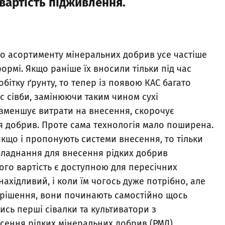
вартість підживлення.
о асортименту мінеральних добрив усе частіше
формі. Якщо раніше їх вносили тільки під час
ітку ґрунту, то тепер із появою КАС багато
ас сівби, замінюючи таким чином сухі
 зменшує витрати на внесення, скорочує
 добрив. Проте сама технологія мало поширена.
якщо і пропонують системи внесення, то тільки
обладнання для внесення рідких добрив
ого вартість є доступною для пересічних
нахідливий, і коли їм чогось дуже потрібно, але
 рішення, вони починають самостійно щось
ись перші сівалки та культиватори з
ення рідких мінеральних добрив (РМД).