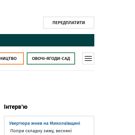
ПЕРЕДПЛАТИТИ
НИЦТВО
ОВОЧІ-ЯГОДИ-САД
Інтерв'ю
Увертюра жнив на Миколаївщині
Попри складну зиму, весняні