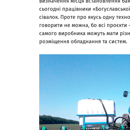
визначення місця встановлення бакі
сьогодні працівники «Богуславської
сівалок. Проте про якусь одну техн
говорити не можна, бо всі проєкти —
самого виробника можуть мати різну
розміщення обладнання та систем.