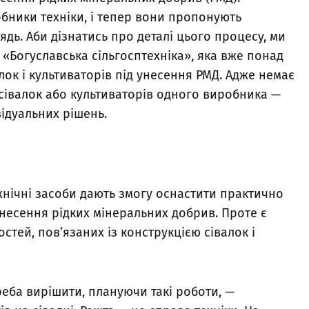
обники техніки, і тепер вони пропонують
дь. Аби дізнатись про деталі цього процесу, ми
 «Богуславська сільгосптехніка», яка вже понад
лок і культиваторів під унесення РМД. Адже немає
 сівалок або культиваторів одного виробника —
відуальних рішень.
хнічні засоби дають змогу оснастити практично
внесення рідких мінеральних добрив. Проте є
стей, пов’язаних із конструкцією сівалок і
.
еба вирішити, плануючи такі роботи, —