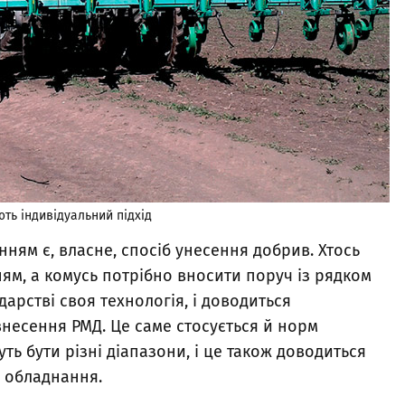
ть індивідуальний підхід
ням є, власне, спосіб унесення добрив. Хтось
ням, а комусь потрібно вносити поруч із рядком
дарстві своя технологія, і доводиться
внесення РМД. Це саме стосується й норм
ь бути різні діапазони, і це також доводиться
у обладнання.