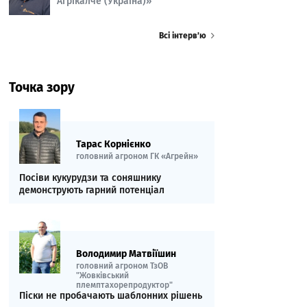
Агрікалче (Україна)»
Всі інтерв’ю
Точка зору
Тарас Корнієнко
головний агроном ГК «Агрейн»
Посіви кукурудзи та соняшнику
демонструють гарний потенціал
Володимир Матвіїшин
головний агроном ТзОВ
"Жовківський
племптахорепродуктор"
Піски не пробачають шаблонних рішень