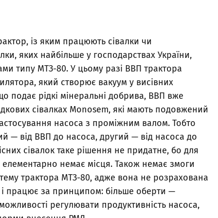
рактор, із яким працюють сівалки чи
алки, яких найбільше у господарствах України,
ами типу МТЗ-80. У цьому разі ВВП трактора
илятора, який створює вакуум у висівних
що подає рідкі мінеральні добрива, ВВП вже
ядкових сівалках Monosem, які мають подовжений
астосування насоса з проміжним валом. Тобто
 — від ВВП до насоса, другий — від насоса до
існих сівалок таке рішення не придатне, бо для
б елементарно немає місця. Також немає змоги
стему трактора МТЗ-80, адже вона не розрахована
, і працює за принципом: більше оберти —
 можливості регулювати продуктивність насоса,