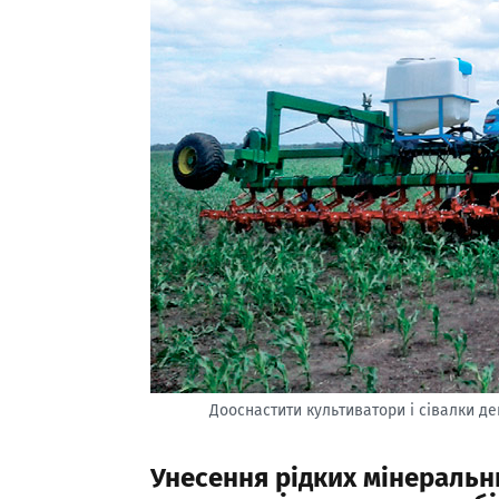
Дооснастити культиватори і сівалки д
Унесення рідких мінеральн