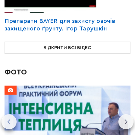
Y
Препарати BAYER для захисту овочів
В
захищеного ґрунту. Ігор Тарушкін
«
ВІДКРИТИ ВСІ ВІДЕО
ФОТО