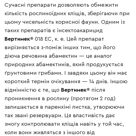
Сучасні препарати дозволяють обмежити
кількість рослиноїдних кліщів, зберігаючи при
цьому чисельність корисної фауни. Одним із
таких препаратів є інсектоакарицид
Вертимек®
018 ЕС, к. е. Цей препарат
вирізняється з-поміж інших тим, що його
діюча речовина абамектин — це аналог
природних абамектинів, який продукується
ґрунтовими грибами. І завдяки цьому він має
короткий термін очікування — 14 днів. Іншою
відмінністю є те, що
Вертимек®
після
проникнення в рослину (протягом 2 год)
залишається в паренхімі листка, утворюючи
так звані резервуари. Ця властивість дає
змогу контролювати кліщів навіть у той час,
коли вони живляться з іншого від