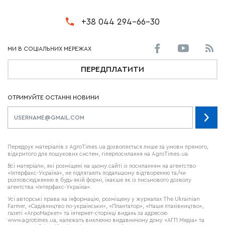
+38 044 294-66-30
ПЕРЕДПЛАТИТИ
ОТРИМУЙТЕ ОСТАННІ НОВИНИ
Передрук матеріалів з AgroTimes.ua дозволяється лише за умови прямого,
відкритого для пошукових систем, гіперпосилання на AgroTimes.ua.
Всі матеріали, які розміщені на цьому сайті із посиланням на агентство
«Інтерфакс-Україна», не підлягають подальшому відтворенню та/чи
розповсюдженню в будь-якій формі, інакше як із письмового дозволу
агентства «Інтерфакс-Україна».
Усі авторські права на інформацію, розміщену у журналах
The Ukrainian
Farmer
, «Садівництво по-українськи», «Плантатор», «Наше птахівництво»,
газеті «АгроМаркет» та інтернет-сторінці видань за адресою
www.agrotimes.ua,
належать виключно видавничому дому «АГП Медіа» та