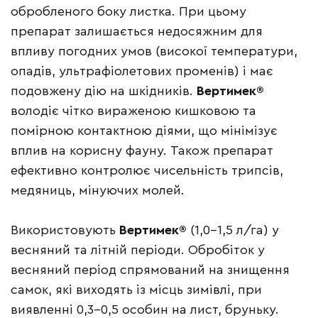
обробленого боку листка. При цьому
препарат залишається недосяжним для
впливу погодних умов (високої температури,
опадів, ультрафіолетових променів) і має
подовжену дію на шкідників.
Вертимек®
володіє чітко вираженою кишковою та
помірною контактною діями, що мінімізує
вплив на корисну фауну. Також препарат
ефективно контролює чисельність трипсів,
медяниць, мінуючих молей.
Використовують
Вертимек®
(1,0–1,5 л/га) у
весняний та літній періоди. Обробіток у
весняний період спрямований на знищення
самок, які виходять із місць зимівлі, при
виявленні 0,3–0,5 особин на лист, бруньку.