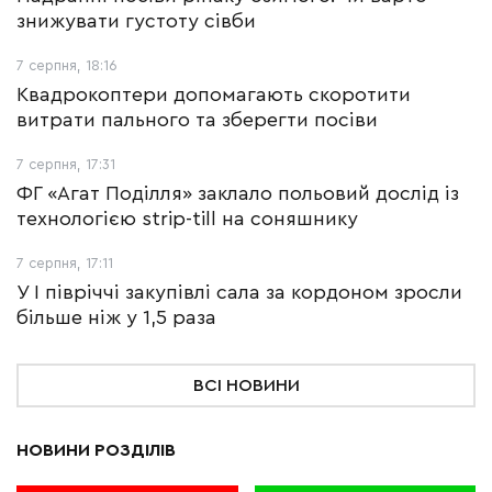
знижувати густоту сівби
7 серпня, 18:16
Квадрокоптери допомагають скоротити
витрати пального та зберегти посіви
7 серпня, 17:31
ФГ «Агат Поділля» заклало польовий дослід із
технологією strip-till на соняшнику
7 серпня, 17:11
У І півріччі закупівлі сала за кордоном зросли
більше ніж у 1,5 раза
ВСІ НОВИНИ
НОВИНИ РОЗДІЛІВ