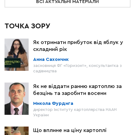
ВСІ АКТУАЛЬНІ МАТЕРІАЛИ
ТОЧКА ЗОРУ
Як отримати прибуток від яблук у
складний рік
Анна Сахончик
засновниця ФГ «Горизонт», консультантка з
садівництва
Як не віддати ранню картоплю за
безцінь та заробити восени
Микола Фурдига
директор Інституту картоплярства НААН
України
Що вплине на ціну картоплі