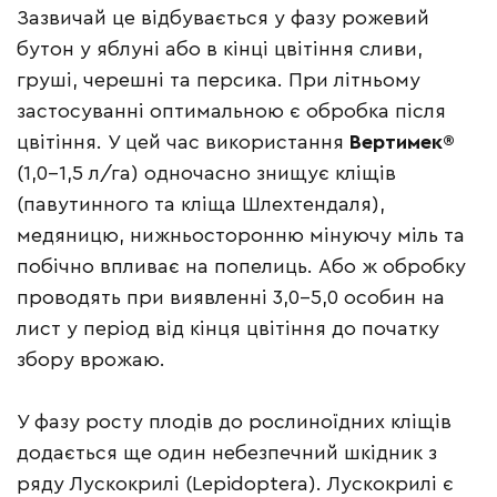
Зазвичай це відбувається у фазу рожевий
бутон у яблуні або в кінці цвітіння сливи,
груші, черешні та персика. При літньому
застосуванні оптимальною є обробка після
цвітіння. У цей час використання
Вертимек®
(1,0–1,5 л/га) одночасно знищує кліщів
(павутинного та кліща Шлехтендаля),
медяницю, нижньосторонню мінуючу міль та
побічно впливає на попелиць. Або ж обробку
проводять при виявленні 3,0–5,0 особин на
лист у період від кінця цвітіння до початку
збору врожаю.
У фазу росту плодів до рослиноїдних кліщів
додається ще один небезпечний шкідник з
ряду Лускокрилі (Lepidoptera). Лускокрилі є