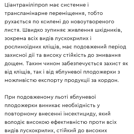
Ціантраніліпрол має системне і
трансламінарне переміщення, тобто
рухається по ксилемі до новоутвореного
листя. Швидко зупиняє живлення шкідників,
зокрема всіх видів лускокрилих і
рослиноїдних кліщів, має подовжений період
захисної дії та високу стійкість до змивання
дощем. Таким чином забезпечується захист як
від кліщів, так і від яблуневої плодожерки з
можливістю експорту продукції за кордон.
При подовженому льоті яблуневої
плодожерки виникає необхідність у
повторному внесенні інсектициду, який
володіє високою ефективністю проти всіх
видів лускокрилих, стійкий до високих