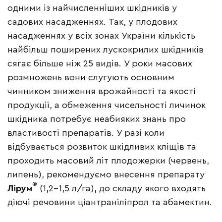
одними із найчисленніших шкідників у
садових насадженнях. Так, у плодових
насадженнях у всіх зонах України кількість
найбільш поширених лускокрилих шкідників
сягає більше ніж 25 видів. У роки масових
розмножень вони слугують основним
чинником зниження врожайності та якості
продукції, а обмеження чисельності личинок
шкідника потребує неабияких знань про
властивості препаратів. У разі коли
відбувається розвиток шкідливих кліщів та
проходить масовий літ плодожерки (червень,
липень), рекомендуємо внесення препарату
®
Лірум
(1,2–1,5 л/га), до складу якого входять
діючі речовини ціантраніліпрол та абамектин.