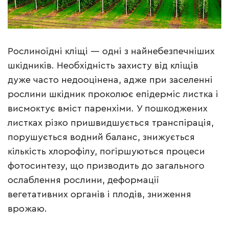
Рослиноїдні кліщі — одні з найнебезпечніших
шкідників. Необхідність захисту від кліщів
дуже часто недооцінена, адже при заселенні
рослини шкідник проколює епідерміс листка і
висмоктує вміст паренхіми. У пошкоджених
листках різко пришвидшується транспірація,
порушується водний баланс, знижується
кількість хлорофілу, погіршуються процеси
фотосинтезу, що призводить до загального
ослаблення рослини, деформації
вегетативних органів і плодів, зниження
врожаю.