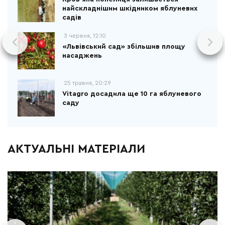
найскладнішим шкідником яблуневих
садів
3 червня, 12:10
«Львівський сад» збільшив площу
насаджень
25 травня, 20:29
Vitagro досадила ще 10 га яблуневого
саду
АКТУАЛЬНІ МАТЕРІАЛИ