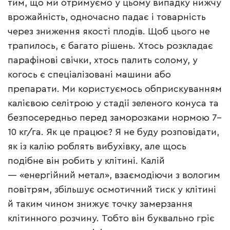
тим, що ми отримуємо у цьому випадку нижчу
врожайність, одночасно падає і товарність
через зниження якості плодів. Щоб цього не
трапилось, є багато рішень. Хтось розкладає
парафінові свічки, хтось палить солому, у
когось є спеціалізовані машини або
препарати. Ми користуємось обприскуванням
калієвою селітрою у стадії зеленого конуса та
безпосередньо перед заморозками нормою 7–
10 кг/га. Як це працює? Я не буду розповідати,
як із калію роблять вибухівку, але щось
подібне він робить у клітині. Калій
— «енергійний метал», взаємодіючи з вологим
повітрям, збільшує осмотичний тиск у клітині
й таким чином знижує точку замерзання
клітинного розчину. Тобто він буквально гріє