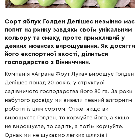
Сорт
яблук
Голден
Делішес
незмінно
має
попит
на
ринку
завдяки
своїм
унікальним
кольору та
смаку
,
проте
примхливий
у
деяких
нюансах
вирощування
.
Як
досягти
його
експортної якості
,
ділиться
господарство
з
Вінниччини
.
Компанія «Аграна Фрут Лука» вирощує Голден
Делішес понад 20 років, у структурі
садівничого господарства його 80 га. За роки
набутого досвіду ми вивели певний алгоритм
роботи із цим сортом. Отже, якщо ви
вирощуєте Голден, то корчуйте його, а якщо
не вирощуєте, то садіть, а потім корчуйте.
Однак ми не шукаємо легких шляхів і