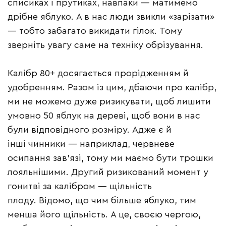
списиках і прутиках, навпаки — матимемо
дрібне яблуко. А в нас люди звикли «зарізати»
— тобто забагато викидати гілок. Тому
зверніть увагу саме на техніку обрізування.
Калібр 80+ досягається прорідженням й
удобренням. Разом із цим, дбаючи про калібр,
ми не можемо дуже ризикувати, щоб лишити
умовно 50 яблук на дереві, щоб вони в нас
були відповідного розміру. Адже є й
інші чинники — наприклад, червневе
осипання зав’язі, тому ми маємо бути трошки
лояльнішими. Другий ризикований момент у
гонитві за калібром — щільність
плоду. Відомо, що чим більше яблуко, тим
менша його щільність. А це, своєю чергою,