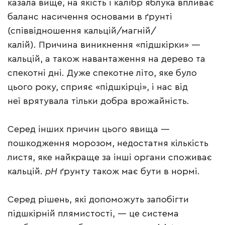
казала вище, на якість і калібр яблука впливає
баланс насичення основами в ґрунті
(співвідношення кальцій/магній/
калій). Причина виникнення «підшкірки» —
кальцій, а також навантаження на дерево та
спекотні дні. Дуже спекотне літо, яке було
цього року, сприяє «підшкірці», і нас від
неї врятувала тільки добра врожайність.
Серед інших причин цього явища —
пошкодження морозом, недостатня кількість
листя, яке найкраще за інші органи споживає
кальцій.
pH
ґрунту також має бути в нормі.
Серед рішень, які допоможуть запобігти
підшкірній плямистості, — це система