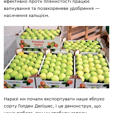
ефективно проти плямистості працює
вапнування та позакореневе удобрення —
насичення кальцієм.
Наразі ми почали експортувати наше яблуко
сорту Голден Делішес, і це демонструє, що
наша робота, яку ми зробили заради