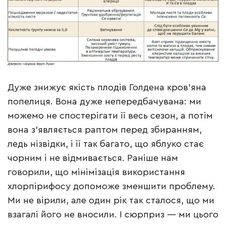
Дуже знижує якість плодів Голдена кров’яна
попелиця. Вона дуже непередбачувана: ми
можемо не спостерігати її весь сезон, а потім
вона з’являється раптом перед збиранням,
ледь нізвідки, і її так багато, що яблуко стає
чорним і не відмивається. Раніше нам
говорили, що мінімізація використання
хлорпірифосу допоможе зменшити проблему.
Ми не вірили, але один рік так сталося, що ми
взагалі його не вносили. І сюрприз — ми цього