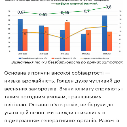
Визначення точки беззбитковості по прямих затратах
Основна з причин високої собівартості —
низька врожайність. Голден дуже чутливий до
весняних заморозків. Зміни клімату сприяють і
таким погодним умовам, і ранішньому
цвітінню. Останні п’ять років, не беручи до
уваги цей сезон, ми завжди стикались із
підмерзанням генеративних органів. Разом із