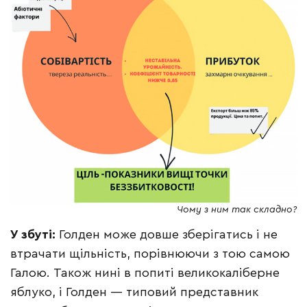
Чому з ним так складно?
У збуті:
Голден може довше зберігатись і не
втрачати щільність, порівнюючи з тою самою
Галою. Також нині в попиті великокаліберне
яблуко, і Голден — типовий представник