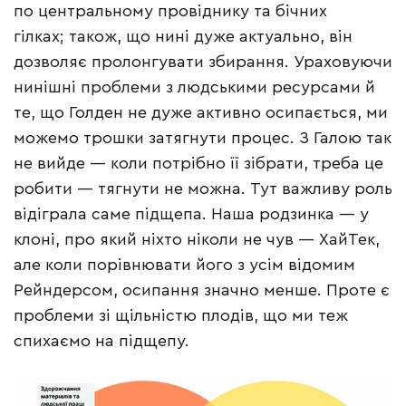
по центральному провіднику та бічних
гілках; також, що нині дуже актуально, він
дозволяє пролонгувати збирання. Ураховуючи
нинішні проблеми з людськими ресурсами й
те, що Голден не дуже активно осипається, ми
можемо трошки затягнути процес. З Галою так
не вийде — коли потрібно її зібрати, треба це
робити — тягнути не можна. Тут важливу роль
відіграла саме підщепа. Наша родзинка — у
клоні, про який ніхто ніколи не чув — ХайТек,
але коли порівнювати його з усім відомим
Рейндерсом, осипання значно менше. Проте є
проблеми зі щільністю плодів, що ми теж
спихаємо на підщепу.