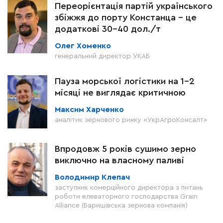
Переорієнтація партій українського
збіжжя до порту Констанца – це
додаткові 30-40 дол./т
Олег Хоменко
генеральний директор УКАБ
Пауза морської логістики на 1–2
місяці не виглядає критичною
Максим Харченко
аналітик зернового ринку «УкрАгроКонсалт»
Впродовж 5 років сушимо зерно
виключно на власному паливі
Володимир Клепач
заступник комерційного директора з питань
роботи елеваторного господарства Grain
Alliance (Баришівська зернова компанія)