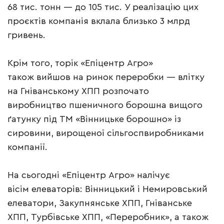
68 тис. тонн — до 105 тис. У реалізацію цих
проєктів компанія вклала близько 3 млрд
гривень.
Крім того, торік «Епіцентр Агро»
також вийшов на ринок переробки — влітку
на Гніванському ХПП розпочато
виробництво пшеничного борошна вищого
ґатунку під ТМ «Вінницьке борошно» із
сировини, вирощеної сільгоспвиробниками
компанії.
На сьогодні «Епіцентр Агро» налічує
вісім елеваторів: Вінницький і Немировський
елеватори, Закупнянське ХПП, Гніванське
ХПП, Турбівське ХПП, «Переробник», а також