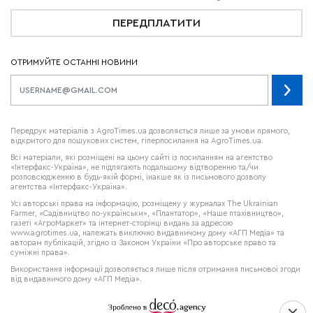
ПЕРЕДПЛАТИТИ
ОТРИМУЙТЕ ОСТАННІ НОВИНИ
Передрук матеріалів з AgroTimes.ua дозволяється лише за умови прямого,
відкритого для пошукових систем, гіперпосилання на AgroTimes.ua.
Всі матеріали, які розміщені на цьому сайті із посиланням на агентство
«Інтерфакс-Україна», не підлягають подальшому відтворенню та/чи
розповсюдженню в будь-якій формі, інакше як із письмового дозволу
агентства «Інтерфакс-Україна».
Усі авторські права на інформацію, розміщену у журналах
The Ukrainian
Farmer
, «Садівництво по-українськи», «Плантатор», «Наше птахівництво»,
газеті «АгроМаркет» та інтернет-сторінці видань за адресою
www.agrotimes.ua,
належать виключно видавничому дому «АГП Медіа» та
авторам публікацій, згідно із Законом України «Про авторське право та
суміжні права».
Використання інформації дозволяється лише після отримання письмової згоди
від видавничого дому «АГП Медіа».