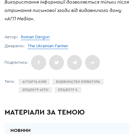
Використання
інформації
дозволяється
тільки
після
отримання
письмової
згоди
від
видавничого
дому
«
АГП
Медіа
».
Автор:
Roman Dergun
Джерело:
The Ukrainian Farmer
АСТАРТА-КИЇВ
БУДІВНИЦТВО ЕЛЕВАТОРА
ЕПІЦЕНТР АГРО
ЕПІЦЕНТР К
МАТЕРІАЛИ ЗА ТЕМОЮ