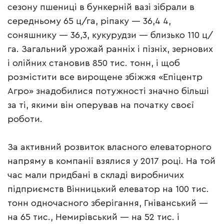
сезону пшениці в бункерній вазі зібрали в
середньому 65 ц/га, ріпаку — 36,4 4,
соняшнику — 36,3, кукурудзи — близько 110 ц/
га. Загальний урожай ранніх і пізніх, зернових
і олійних становив 850 тис. тонн, і щоб
розмістити все вирощене збіжжя «Епіцентр
Агро» знадобилися потужності значно більші
за ті, якими він оперував на початку своєї
роботи.
За активний розвиток власного елеваторного
напряму в компанії взялися у 2017 році. На той
час мали придбані в складі виробничих
підприємств Вінницький елеватор на 100 тис.
тонн одночасного зберігання, Гніванський —
на 65 тис., Немирівський — на 52 тис. і