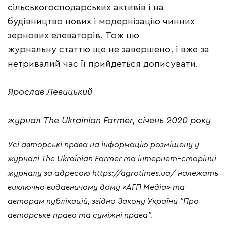
сільськогосподарських активів і на
будівництво нових і модернізацію чинних
зернових елеваторів. Тож цю
журнальну статтю ще не завершено, і вже за
нетривалий час її прийдеться дописувати.
Ярослав Левицький
журнал The Ukrainian Farmer, січень 2020 року
Усі
авторські
права
на
інформацію
розміщену
у
журналі
The Ukrainian Farmer
та
інтернет
–
сторінці
журналу
за
адресою
https://agrotimes.ua/
належать
виключно
видавничому
дому
«
АГП
Медіа
»
та
авторам
публікацій
,
згідно
Закону
України
“
Про
авторське
право
та
суміжні
права
”.