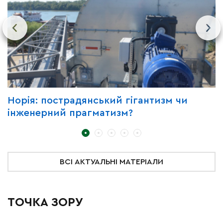
Норія: пострадянський гігантизм чи
Ч
інженерний прагматизм?
у
т
ВСІ АКТУАЛЬНІ МАТЕРІАЛИ
ТОЧКА ЗОРУ