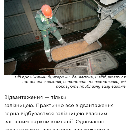
Під проміжними бункерами, де, власне, й відбувається
наповнення вагонів, встановили тензодатчики, які
показують приблизну вагу вагонів
Відвантаження — тільки
залізницею. Практично все відвантаження
зерна відбувається залізницею власним
вагонним парком компанії. Одночасно
завантажують два вагони: для кожного з