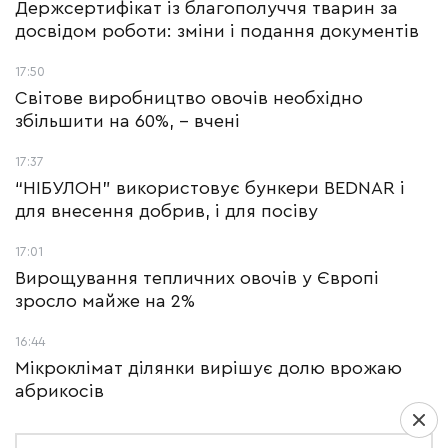
Держсертифікат із благополуччя тварин за
досвідом роботи: зміни і подання документів
17:50
Світове виробництво овочів необхідно
збільшити на 60%, – вчені
17:37
“НІБУЛОН” використовує бункери BEDNAR і
для внесення добрив, і для посіву
17:01
Вирощування тепличних овочів у Європі
зросло майже на 2%
16:44
Мікроклімат ділянки вирішує долю врожаю
абрикосів