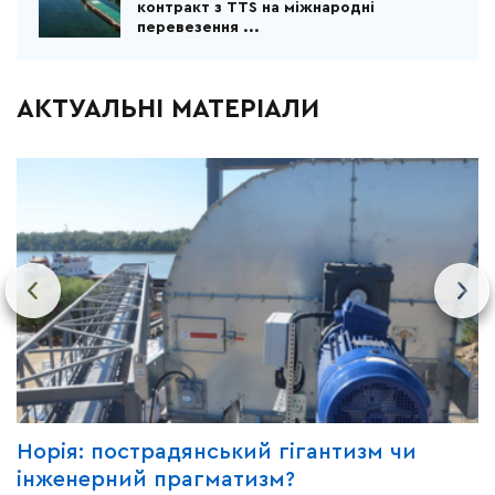
контракт з TTS на міжнародні
перевезення ...
АКТУАЛЬНІ МАТЕРІАЛИ
Норія: пострадянський гігантизм чи
Ч
інженерний прагматизм?
у