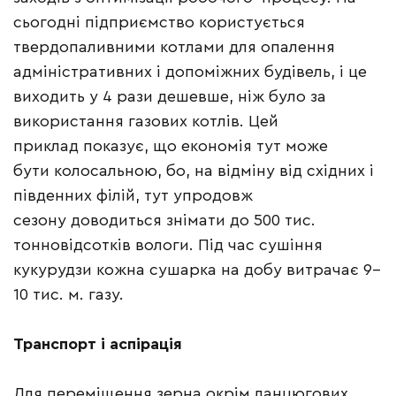
сьогодні підприємство користується
твердопаливними котлами для опалення
адміністративних і допоміжних будівель, і це
виходить у 4 рази дешевше, ніж було за
використання газових котлів. Цей
приклад показує, що економія тут може
бути колосальною, бо, на відміну від східних і
південних філій, тут упродовж
сезону доводиться знімати до 500 тис.
тонновідсотків вологи. Під час сушіння
кукурудзи кожна сушарка на добу витрачає 9–
10 тис. м. газу.
Транспорт і аспірація
Для переміщення зерна окрім ланцюгових