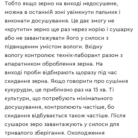
Тобто якщо зерно на виході недосушене,
можна в останній зоні увімкнути пальник і
виконати досушування. Це дає змогу не
«крутити» зерно ще раз через норію і сушарку
або не завантажувати його у силоси з
підвищеним умістом вологи. Вхідну
вологу контролює технік-лаборант разом з
апаратником оброблення зерна. На
виході проби відбирають щоразу під час
скидання зерна. Якщо говорити про сушіння
кукурудзи, це приблизно раз на 15 хв. Ті
культури, що потребують мінімального
досушування, контролюють частіше, бо
скидання відбувається також частіше. Після
сушарок зеро завантажують у силоси для
тривалого зберігання. Охолодження