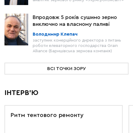
аналітик зернового ринку «УкрАгроКонсалт»
Впродовж 5 років сушимо зерно
виключно на власному паливі
Володимир Клепач
заступник комерційного директора з питань
роботи елеваторного господарства Grain
Alliance (Баришівська зернова компанія)
ВСІ ТОЧКИ ЗОРУ
ІНТЕРВ'Ю
Ритм тентового ремонту