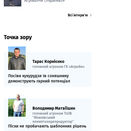
Агрікалче (Україна)»
Всі інтерв’ю
Точка зору
Тарас Корнієнко
головний агроном ГК «Агрейн»
Посіви кукурудзи та соняшнику
демонструють гарний потенціал
Володимир Матвіїшин
головний агроном ТзОВ
"Жовківський
племптахорепродуктор"
Піски не пробачають шаблонних рішень