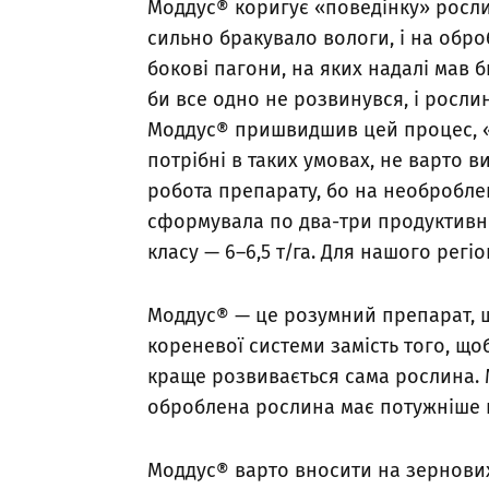
Моддус® коригує «поведінку» рослини
сильно бракувало вологи, і на обр
бокові пагони, на яких надалі мав б
би все одно не розвинувся, і росл
Моддус® пришвидшив цей процес, «п
потрібні в таких умовах, не варто 
робота препарату, бо на необроблен
сформувала по два-три продуктивни
класу — 6–6,5 т/га. Для нашого регі
Моддус® — це розумний препарат, 
кореневої системи замість того, що
краще розвивається сама рослина. 
оброблена рослина має потужніше 
Моддус® варто вносити на зернових