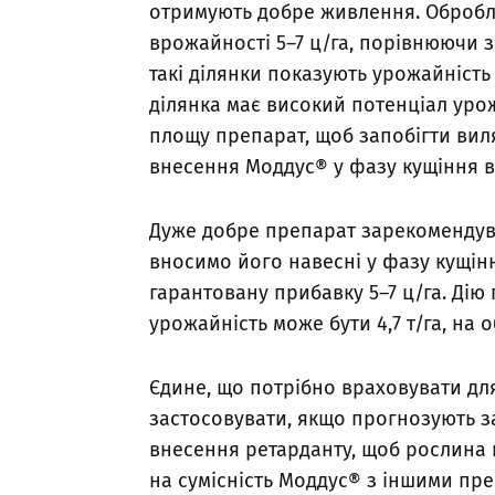
отримують добре живлення. Обробл
врожайності 5–7 ц/га, порівнюючи 
такі ділянки показують урожайність 
ділянка має високий потенціал уро
площу препарат, щоб запобігти вил
внесення Моддус® у фазу кущіння в 
Дуже добре препарат зарекомендува
вносимо його навесні у фазу кущіння
гарантовану прибавку 5–7 ц/га. Дію
урожайність може бути 4,7 т/га, на 
Єдине, що потрібно враховувати дл
застосовувати, якщо прогнозують 
внесення ретарданту, щоб рослина н
на сумісність Моддус® з іншими пре