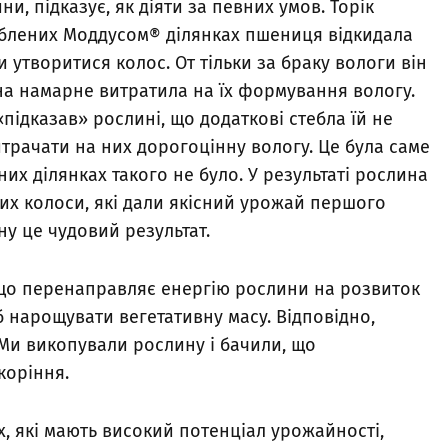
, підказує, як діяти за певних умов. Торік
облених Моддусом® ділянках пшениця відкидала
и утворитися колос. От тільки за браку вологи він
ина намарне витратила на їх формування вологу.
ідказав» рослині, що додаткові стебла їй не
витрачати на них дорогоцінну вологу. Це була саме
их ділянках такого не було. У результаті рослина
х колоси, які дали якісний урожай першого
ону це чудовий результат.
що перенаправляє енергію рослини на розвиток
б нарощувати вегетативну масу. Відповідно,
Ми викопували рослину і бачили, що
коріння.
, які мають високий потенціал урожайності,