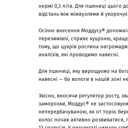
нормі 0,3 л/га. Для пшениці цього 
відстань між міжвузлями й укорочує
Осіннє внесення Моддусу® допомаг
перезимівлі, сприяє кущінню, кращ
тому, що цукрів рослина нагромадж
аналізів, які проводимо навесні.
Для пшениці, яку вирощуємо на бога
навесні — бо вологи в нашій зоні н
Звісно, вносячи регулятор росту, 
заморозки, Моддус® не застосовує
непередбачуваною, як от торік: бер
колос почав активно розвиватися, п
13 градусів. У результаті чимало ст