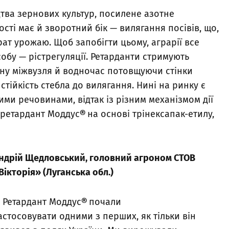
цтва зернових культур, посилене азотне
ті має й зворотний бік — вилягання посівів, що,
ат урожаю. Щоб запобігти цьому, аграрії все
обу — рістрегуляції. Ретарданти стримують
ну міжвузля й водночас потовщуючи стінки
ійкість стебла до вилягання. Нині на ринку є
ими речовинами, відтак із різним механізмом дії
 ретардант Моддус
®
на основі трінексапак-етилу,
ндрій Щедловський, головний агроном СТОВ
Вікторія» (Луганська обл.)
 Ретардант Моддус
®
почали
астосовувати одними з перших, як тільки він