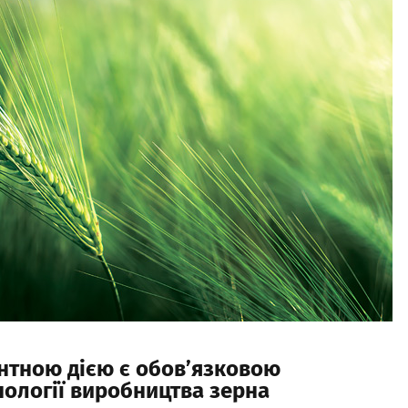
антною дією є обов’язковою
нології виробництва зерна