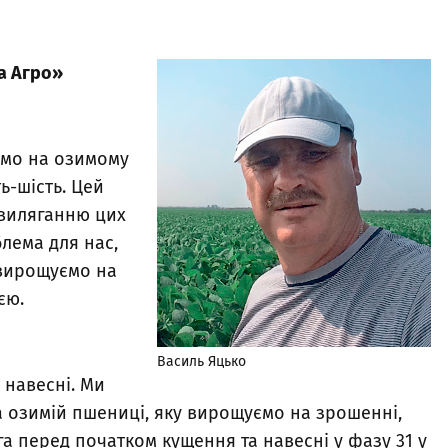
.
а Агро»
ємо на озимому
ь-шість. Цей
 виляганню цих
блема для нас,
 вирощуємо на
ією.
Василь Яцько
 навесні. Ми
 озимій пшениці, яку вирощуємо на зрошенні,
га перед початком кущення та навесні у фазу 31 у