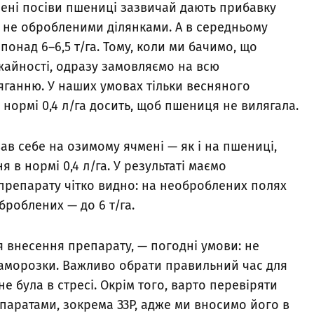
ені посіви пшениці зазвичай дають прибавку
з не обробленими ділянками. А в середньому
понад 6–6,5 т/га. Тому, коли ми бачимо, що
жайності, одразу замовляємо на всю
яганню. У наших умовах тільки весняного
нормі 0,4 л/га досить, щоб пшениця не вилягала.
в себе на озимому ячмені — як і на пшениці,
 в нормі 0,4 л/га. У результаті маємо
 препарату чітко видно: на необроблених полях
оброблених — до 6 т/га.
я внесення препарату, — погодні умови: не
заморозки. Важливо обрати правильний час для
е була в стресі. Окрім того, варто перевіряти
паратами, зокрема ЗЗР, адже ми вносимо його в