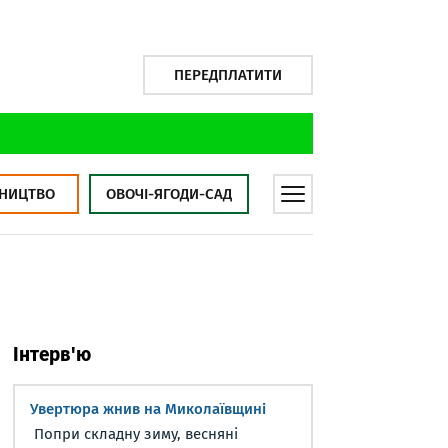
ПЕРЕДПЛАТИТИ
НИЦТВО
ОВОЧІ-ЯГОДИ-САД
Інтерв'ю
Увертюра жнив на Миколаївщині
Попри складну зиму, весняні