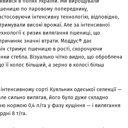
’явився в полях України. Ми вирощували
шеницю по паровому попереднику,
астосовуючи інтенсивну технологію, відповідно,
тримували високі врожаї. Але за інтенсивної
ехнології є ризик вилягання пшениці, що
причиняє значні втрати. Моддус® дає
він стримує пшеницю в рості, скорочуючи
нки стебла. Візуально чітко видно, що оброблена
 її колос більший, а зерно в колосі більш
інтенсивному сорті Куяльник одеської селекції —
але сильно вилягав, його було дуже складно
ю нормою 0,4 л/га у фазу кущіння — і вилягання
рдні 8 т/га.