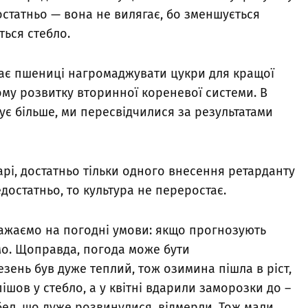
достатньо — вона не вилягає, бо зменшується
ться стебло.
ає пшениці нагромаджувати цукри для кращої
ому розвитку вторинної кореневої системи. В
ує більше, ми пересвідчилися за результатами
рі, достатньо тільки одного внесення ретарданту
едостатньо, то культура не переростає.
зважаємо на погодні умови: якщо прогнозують
мо. Щоправда, погода може бути
езень був дуже теплий, тож озимина пішла в ріст,
ішов у стебло, а у квітні вдарили заморозки до –
ебел, що дуже розвинулися, відмерли. Тож мали