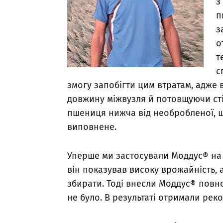
з
п
з
о
т
с
змогу запобігти цим втратам, адже 
довжину міжвузля й потовщуючи сті
пшениця нижча від необробленої, що
виповнене.
Уперше ми застосували Моддус® на 
він показував високу врожайність, 
збирати. Тоді внесли Моддус® повно
не було. В результаті отримали реко