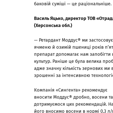
баковій суміші — це раціональніше
Василь Яцько, директор ТОВ «Отрад
(Херсонська обл.)
— Ретардант Моддус® ми застосову
ячменю й озимій пшениці років п’ят
препарат допомагає нам запобігти
культур. Раніше це була велика про
адже значну кількість зернових ми
зрошенні за інтенсивною технолог
Компанія «Сингента» рекомендує
вносити Моддус® дробно, восени та
дотримуємося цих рекомендацій. На
його вносимо восени в нормі 0,3 л/