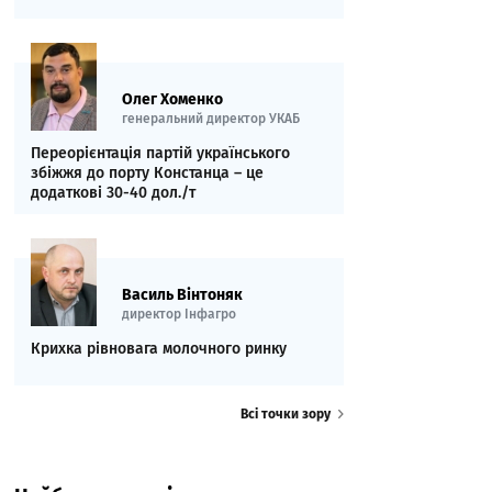
Олег Хоменко
генеральний директор УКАБ
Переорієнтація партій українського
збіжжя до порту Констанца – це
додаткові 30-40 дол./т
Василь Вінтоняк
директор Інфагро
Крихка рівновага молочного ринку
Всі точки зору