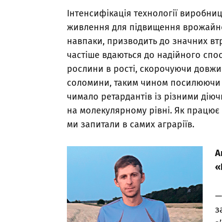
Інтенсифікація технології виробни
живлення для підвищення врожайнос
навпаки, призводить до значних втр
частіше вдаються до надійного спос
рослини в рості, скорочуючи довжи
соломини, таким чином посилюючи ст
чимало ретардантів із різними діюч
на молекулярному рівні. Як працює
ми запитали в самих аграріїв.
А
«
—
з