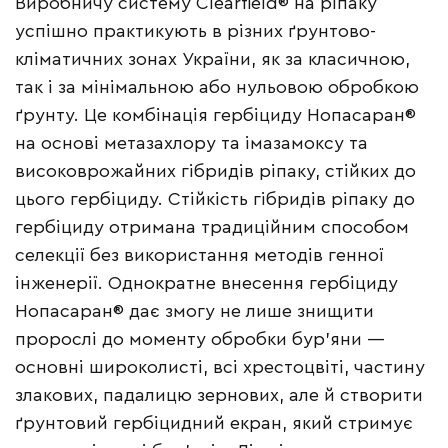
Виробничу систему Clearfield® на ріпаку
успішно практикують в різних ґрунтово-
кліматичних зонах України, як за класичною,
так і за мінімальною або нульовою обробкою
ґрунту. Це комбінація гербіциду Нопасаран®
на основі метазахлору та імазамоксу та
високоврожайних гібридів ріпаку, стійких до
цього гербіциду. Стійкість гібридів ріпаку до
гербіциду отримана традиційним способом
селекції без використання методів генної
інженерії. Однократне внесення гербіциду
Нопасаран® дає змогу не лише знищити
пророслі до моменту обробки бур’яни —
основні широколисті, всі хрестоцвіті, частину
злакових, падалицю зернових, але й створити
ґрунтовий гербіцидний екран, який стримує