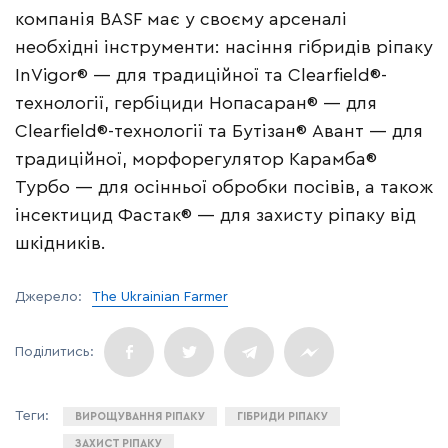
компанія BASF має у своєму арсеналі
необхідні інструменти: насіння гібридів ріпаку
InVigor® — для традиційної та Clearfield®-
технології, гербіциди Нопасаран® — для
Clearfield®-технології та Бутізан® Авант — для
традиційної, морфорегулятор Карамба®
Турбо — для осінньої обробки посівів, а також
інсектицид Фастак® — для захисту ріпаку від
шкідників.
Джерело:
The Ukrainian Farmer
ВИРОЩУВАННЯ РІПАКУ
ГІБРИДИ РІПАКУ
ЗАХИСТ РІПАКУ