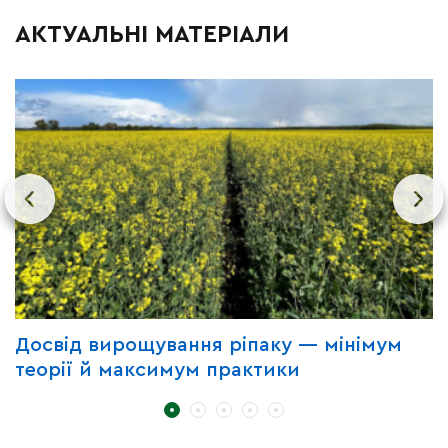
АКТУАЛЬНІ МАТЕРІАЛИ
Досвід вирощування ріпаку — мінімум
П
теорії й максимум практики
з