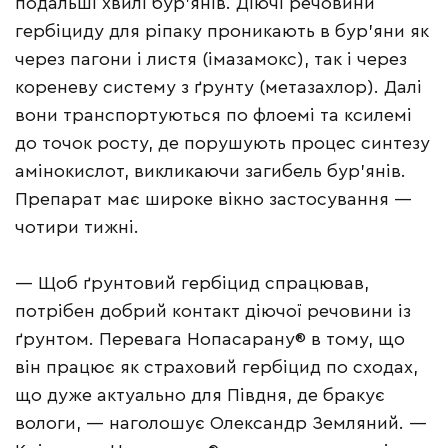
подальші хвилі бур’янів. Діючі речовини
гербіциду для ріпаку проникають в бур’яни як
через пагони і листя (імазамокс), так і через
кореневу систему з ґрунту (метазахлор). Далі
вони транспортуються по флоемі та ксилемі
до точок росту, де порушують процес синтезу
амінокислот, викликаючи загибель бур’янів.
Препарат має широке вікно застосування —
чотири тижні.
— Щоб ґрунтовий гербіцид спрацював,
потрібен добрий контакт діючої речовини із
ґрунтом. Перевага Нопасарану® в тому, що
він працює як страховий гербіцид по сходах,
що дуже актуально для Півдня, де бракує
вологи, — наголошує Олександр Земляний. —