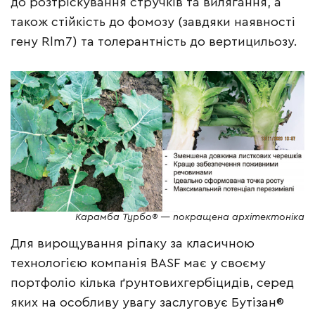
до розтріскування стручків та вилягання, а
також стійкість до фомозу (завдяки наявності
гену Rlm7) та толерантність до вертицильозу.
Карамба Турбо® — покращена архітектоніка
Для вирощування ріпаку за класичною
технологією компанія BASF має у своєму
портфоліо кілька ґрунтовихгербіцидів, серед
яких на особливу увагу заслуговує Бутізан®