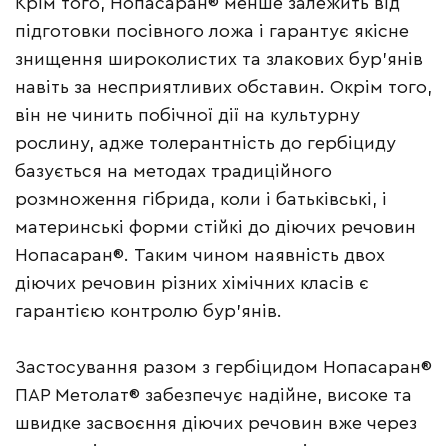
Крім того, Нопасаран® менше залежить від
підготовки посівного ложа і гарантує якісне
знищення широколистих та злакових бур’янів
навіть за несприятливих обставин. Окрім того,
він не чинить побічної дії на культурну
рослину, адже толерантність до гербіциду
базується на методах традиційного
розмноження гібрида, коли і батьківські, і
материнські форми стійкі до діючих речовин
Нопасаран®. Таким чином наявність двох
діючих речовин різних хімічних класів є
гарантією контролю бур’янів.
Застосування разом з гербіцидом Нопасаран®
ПАР Метолат® забезпечує надійне, високе та
швидке засвоєння діючих речовин вже через