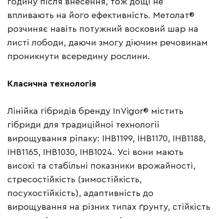
годину після внесення, тож дощі не
впливають на його ефективність. Метолат®
розчиняє навіть потужний восковий шар на
листі лободи, даючи змогу діючим речовинам
проникнути всередину рослини.
Класична технологія
Лінійка гібридів бренду InVigor® містить
гібриди для традиційної технології
вирощування ріпаку: ІНВ1199, ІНВ1170, ІНВ1188,
ІНВ1165, ІНВ1030, ІНВ1024. Усі вони мають
високі та стабільні показники врожайності,
стресостійкість (зимостійкість,
посухостійкість), адаптивність до
вирощування на різних типах ґрунту, стійкість