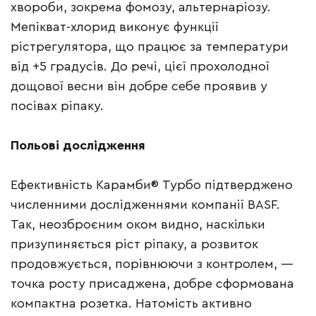
хвороби, зокрема фомозу, альтернаріозу.
Мепікват-хлорид виконує функції
рістрегулятора, що працює за температури
від +5 градусів. До речі, цієї прохолодної
дощової весни він добре себе проявив у
посівах ріпаку.
Польові дослідження
Ефективність Карамби® Турбо підтверджено
численними дослідженнями компанії BASF.
Так, неозброєним оком видно, наскільки
призупиняється ріст ріпаку, а розвиток
продовжується, порівнюючи з контролем, —
точка росту присаджена, добре сформована
компактна розетка. Натомість активно