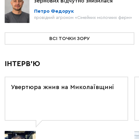
зернових відчутно знизилася
Петро Федорук
провідний агроном «Сімейних молочних ферм»
ВСІ ТОЧКИ ЗОРУ
ІНТЕРВ'Ю
Увертюра жнив на Миколаївщині