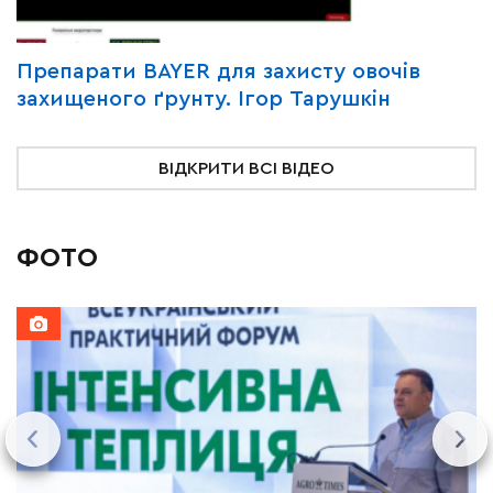
Y
Препарати BAYER для захисту овочів
В
захищеного ґрунту. Ігор Тарушкін
«
ВІДКРИТИ ВСІ ВІДЕО
ФОТО