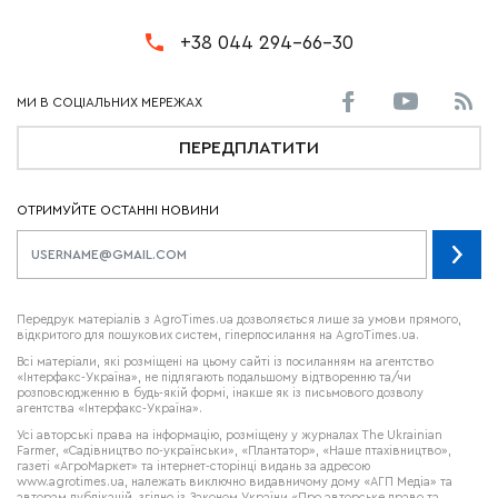
+38 044 294-66-30
ПЕРЕДПЛАТИТИ
ОТРИМУЙТЕ ОСТАННІ НОВИНИ
Передрук матеріалів з AgroTimes.ua дозволяється лише за умови прямого,
відкритого для пошукових систем, гіперпосилання на AgroTimes.ua.
Всі матеріали, які розміщені на цьому сайті із посиланням на агентство
«Інтерфакс-Україна», не підлягають подальшому відтворенню та/чи
розповсюдженню в будь-якій формі, інакше як із письмового дозволу
агентства «Інтерфакс-Україна».
Усі авторські права на інформацію, розміщену у журналах
The Ukrainian
Farmer
, «Садівництво по-українськи», «Плантатор», «Наше птахівництво»,
газеті «АгроМаркет» та інтернет-сторінці видань за адресою
www.agrotimes.ua,
належать виключно видавничому дому «АГП Медіа» та
авторам публікацій, згідно із Законом України «Про авторське право та