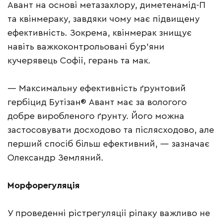
Авант на основі метазахлору, диметенамід-П
та квінмераку, завдяки чому має підвищену
ефективність. Зокрема, квінмерак знищує
навіть важкоконтрольовані бур’яни
кучерявець Софії, герань та мак.
— Максимальну ефективність ґрунтовий
гербіцид Бутізан® Авант має за вологого
добре виробленого ґрунту. Його можна
застосовувати досходово та післясходово, але
перший спосіб більш ефективний, — зазначає
Олександр Земляний.
Морфорегуляція
У проведенні рістрегуляції ріпаку важливо не