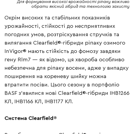
Для формування високої врожайності ріпаку важливо
обрати якісний гібрид та технологію захисту
Окрім високих та стабільних показників
урожайності, стійкості до несприятливих
погодних умов, розтріскування стручків та
вилягання Clearfield®-гібриди ріпаку озимого
InVigor® мають стійкість до фомозу завдяки
гену Rlm7 — як відомо, ця хвороба особливо
небезпечна для ріпаку восени, адже у випадку
поширення на кореневу шийку можна
втратити посіви. Цього сезону в портфоліо
BASF з’явилися нові Clearfield®-гібриди ІНВ1266
КЛ, ІНВ1166 КЛ, ІНВ1177 КЛ.
Система Clearfield®