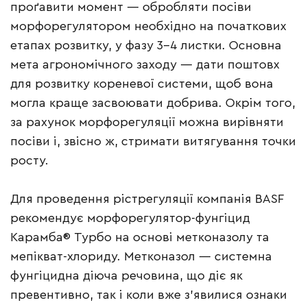
проґавити момент — обробляти посіви
морфорегулятором необхідно на початкових
етапах розвитку, у фазу 3–4 листки. Основна
мета агрономічного заходу — дати поштовх
для розвитку кореневої системи, щоб вона
могла краще засвоювати добрива. Окрім того,
за рахунок морфорегуляції можна вирівняти
посіви і, звісно ж, стримати витягування точки
росту.
Для проведення рістрегуляції компанія BASF
рекомендує морфорегулятор-фунгіцид
Карамба® Турбо на основі метконазолу та
мепікват-хлориду. Метконазол — системна
фунгіцидна діюча речовина, що діє як
превентивно, так і коли вже з’явилися ознаки