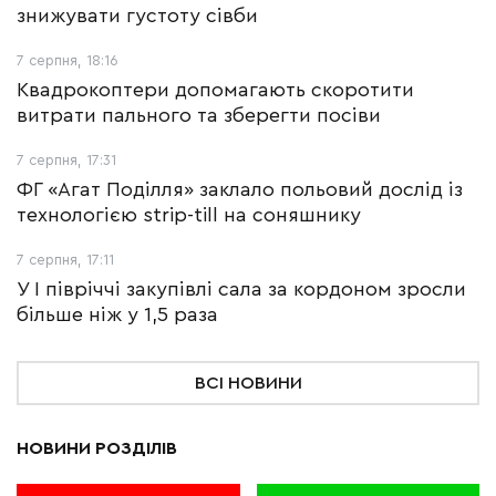
знижувати густоту сівби
7 серпня, 18:16
Квадрокоптери допомагають скоротити
витрати пального та зберегти посіви
7 серпня, 17:31
ФГ «Агат Поділля» заклало польовий дослід із
технологією strip-till на соняшнику
7 серпня, 17:11
У І півріччі закупівлі сала за кордоном зросли
більше ніж у 1,5 раза
ВСІ НОВИНИ
НОВИНИ РОЗДІЛІВ