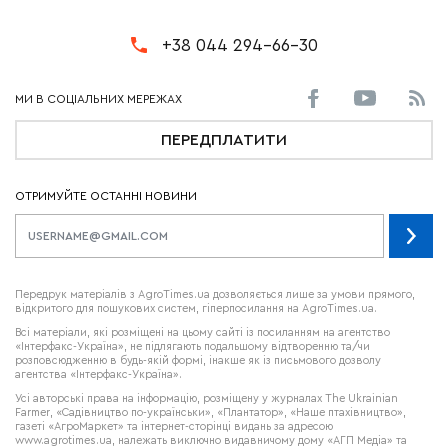
+38 044 294-66-30
ПЕРЕДПЛАТИТИ
ОТРИМУЙТЕ ОСТАННІ НОВИНИ
Передрук матеріалів з AgroTimes.ua дозволяється лише за умови прямого,
відкритого для пошукових систем, гіперпосилання на AgroTimes.ua.
Всі матеріали, які розміщені на цьому сайті із посиланням на агентство
«Інтерфакс-Україна», не підлягають подальшому відтворенню та/чи
розповсюдженню в будь-якій формі, інакше як із письмового дозволу
агентства «Інтерфакс-Україна».
Усі авторські права на інформацію, розміщену у журналах
The Ukrainian
Farmer
, «Садівництво по-українськи», «Плантатор», «Наше птахівництво»,
газеті «АгроМаркет» та інтернет-сторінці видань за адресою
www.agrotimes.ua,
належать виключно видавничому дому «АГП Медіа» та