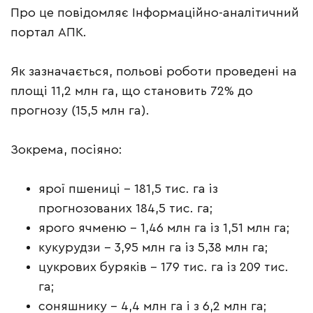
Про це повідомляє Інформаційно-аналітичний
портал АПК.
Як зазначається, польові роботи проведені на
площі 11,2 млн га, що становить 72% до
прогнозу (15,5 млн га).
Зокрема, посіяно:
ярої пшениці – 181,5 тис. га із
прогнозованих 184,5 тис. га;
ярого ячменю – 1,46 млн га із 1,51 млн га;
кукурудзи – 3,95 млн га із 5,38 млн га;
цукрових буряків – 179 тис. га із 209 тис.
га;
соняшнику – 4,4 млн га і з 6,2 млн га;