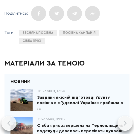
ВЕСНЯНА ПОСІВНА
ПОСІВНА КАМПАНІЯ
СІВБА ЯРИХ
МАТЕРІАЛИ ЗА ТЕМОЮ
18 червня, 17:50
Завдяки якісній підготовці ґрунту
посівна в «Ґудвеллі Україна» пройшла в
...
11 червня, 09:09
Сівба ярих завершена на Тернопльщині:
подекуди довелось пересівати цукрові