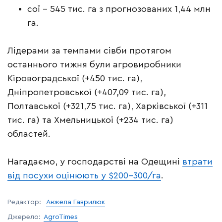
сої – 545 тис. га з прогнозованих 1,44 млн
га.
Лідерами за темпами сівби протягом
останнього тижня були агровиробники
Кіровоградської (+450 тис. га),
Дніпропетровської (+407,09 тис. га),
Полтавської (+321,75 тис. га), Харківської (+311
тис. га) та Хмельницької (+234 тис. га)
областей.
Нагадаємо, у господарстві на Одещині
втрати
від посухи оцінюють у $200-300/га
.
Редактор:
Анжела Гаврилюк
Джерело:
AgroTimes