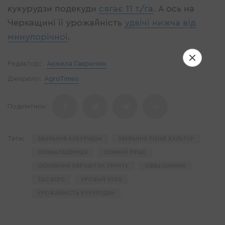
кукурудзи подекуди
сягає 11 т/га
. А ось на
Черкащині її урожайність
удвічі нижча від
минулорічної
.
Редактор:
Анжела Гаврилюк
Джерело:
AgroTimes
ЗБИРАННЯ КУКУРУДЗИ
ЗБИРАННЯ ПІЗНІХ КУЛЬТУР
ОЗИМА ПШЕНИЦЯ
ОЗИМИЙ РІПАК
ОСНОВНИЙ ОБРОБІТОК ҐРУНТУ
СІВБА ОЗИМИХ
ТАС АГРО
УРОЖАЙ 2020
УРОЖАЙНІСТЬ КУКУРУДЗИ