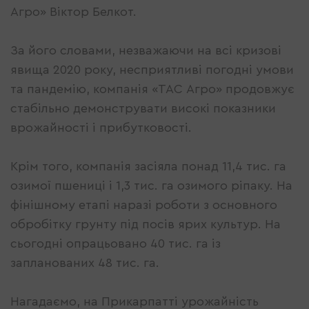
Агро» Віктор Белкот.
За його словами, незважаючи на всі кризові
явища 2020 року, несприятливі погодні умови
та пандемію, компанія «ТАС Агро» продовжує
стабільно демонструвати високі показники
врожайності і прибутковості.
Крім того, компанія засіяла понад 11,4 тис. га
озимої пшениці і 1,3 тис. га озимого ріпаку. На
фінішному етапі наразі роботи з основного
обробітку грунту під посів ярих культур. На
сьогодні опрацьовано 40 тис. га із
запланованих 48 тис. га.
Нагадаємо, на Прикарпатті урожайність