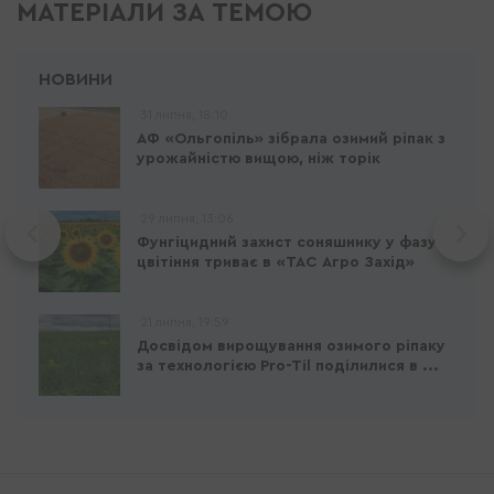
МАТЕРІАЛИ ЗА ТЕМОЮ
31 липня, 18:10
АФ «Ольгопіль» зібрала озимий ріпак з
урожайністю вищою, ніж торік
29 липня, 13:06
Фунгіцидний захист соняшнику у фазу
цвітіння триває в «ТАС Агро Захід»
21 липня, 19:59
Досвідом вирощування озимого ріпаку
за технологією Pro-Til поділилися в ...