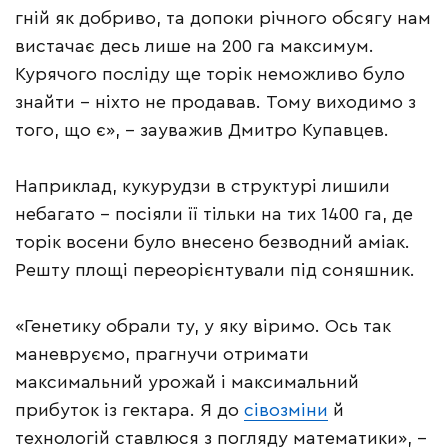
гній як добриво, та допоки річного обсягу нам
вистачає десь лише на 200 га максимум.
Курячого посліду ще торік неможливо було
знайти – ніхто не продавав. Тому виходимо з
того, що є», – зауважив Дмитро Купавцев.
Наприклад, кукурудзи в структурі лишили
небагато – посіяли її тільки на тих 1400 га, де
торік восени було внесено безводний аміак.
Решту площі переорієнтували під соняшник.
«Генетику обрали ту, у яку віримо. Ось так
маневруємо, прагнучи отримати
максимальний урожай і максимальний
прибуток із гектара. Я до
сівозміни
й
технологій ставлюся з погляду математики», –