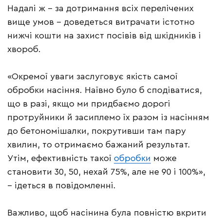
Надалі ж – за дотримання всіх перелічених
вище умов – доведеться витрачати істотно
нижчі кошти на захист посівів від шкідників і
хвороб.
«Окремої уваги заслуговує якість самої
обробки насіння. Наївно було б сподіватися,
що в разі, якщо ми придбаємо дорогі
протруйники й засиплемо їх разом із насінням
до бетономішалки, покрутивши там пару
хвилин, то отримаємо бажаний результат.
Утім, ефективність такої
обробки
може
становити 30, 50, нехай 75%, але не 90 і 100%»,
– ідеться в повідомленні.
Важливо, щоб насінина була повністю вкрити