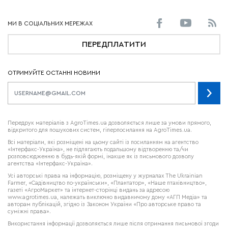
ПЕРЕДПЛАТИТИ
ОТРИМУЙТЕ ОСТАННІ НОВИНИ
Передрук матеріалів з AgroTimes.ua дозволяється лише за умови прямого,
відкритого для пошукових систем, гіперпосилання на AgroTimes.ua.
Всі матеріали, які розміщені на цьому сайті із посиланням на агентство
«Інтерфакс-Україна», не підлягають подальшому відтворенню та/чи
розповсюдженню в будь-якій формі, інакше як із письмового дозволу
агентства «Інтерфакс-Україна».
Усі авторські права на інформацію, розміщену у журналах
The Ukrainian
Farmer
, «Садівництво по-українськи», «Плантатор», «Наше птахівництво»,
газеті «АгроМаркет» та інтернет-сторінці видань за адресою
www.agrotimes.ua,
належать виключно видавничому дому «АГП Медіа» та
авторам публікацій, згідно із Законом України «Про авторське право та
суміжні права».
Використання інформації дозволяється лише після отримання письмової згоди