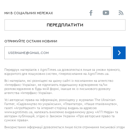
ПЕРЕДПЛАТИТИ
ОТРИМУЙТЕ ОСТАННІ НОВИНИ
Передрук матеріалів з AgroTimes.ua дозволяється лише за умови прямого,
відкритого для пошукових систем, гіперпосилання на AgroTimes.ua.
Всі матеріали, які розміщені на цьому сайті із посиланням на агентство
«Інтерфакс-Україна», не підлягають подальшому відтворенню та/чи
розповсюдженню в будь-якій формі, інакше як із письмового дозволу
агентства «Інтерфакс-Україна».
Усі авторські права на інформацію, розміщену у журналах
The Ukrainian
Farmer
, «Садівництво по-українськи», «Плантатор», «Наше птахівництво»,
газеті «АгроМаркет» та інтернет-сторінці видань за адресою
www.agrotimes.ua,
належать виключно видавничому дому «АГП Медіа» та
авторам публікацій, згідно із Законом України «Про авторське право та
суміжні права».
Використання інформації дозволяється лише після отримання письмової згоди