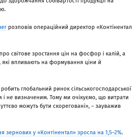
 до здорожчання собівартості продукції на
ю.
mer
розповів операційний директор «Контінентал
про світове зростання цін на фосфор і калій, а
, які впливають на формування ціни й
 робить глобальний ринок сільськогосподарської
 і не визначеним. Тому ми очікуємо, що витрати
уттєво можуть бути скореговані», – зауважив
я зернових у «Контінентал» зросла на 1,5–2%
.