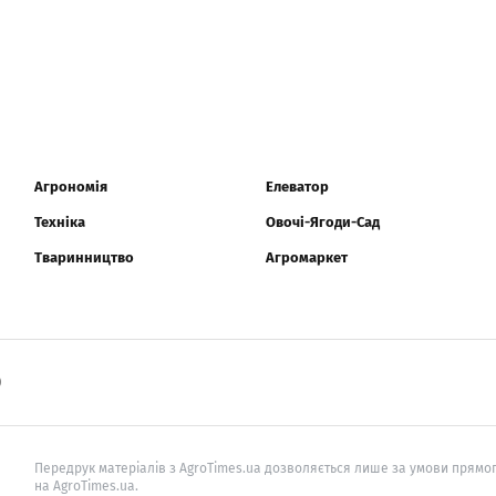
Агрономія
Елеватор
Техніка
Овочі-Ягоди-Сад
Тваринництво
Агромаркет
0
Передрук матеріалів з AgroTimes.ua дозволяється лише за умови прямог
на AgroTimes.ua.