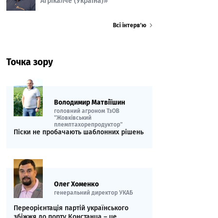
Агрікалче (Україна)»
Всі інтерв’ю
Точка зору
Володимир Матвіїшин
головний агроном ТзОВ
"Жовківський
племптахорепродуктор"
Піски не пробачають шаблонних рішень
Олег Хоменко
генеральний директор УКАБ
Переорієнтація партій українського
збіжжя до порту Констанца – це