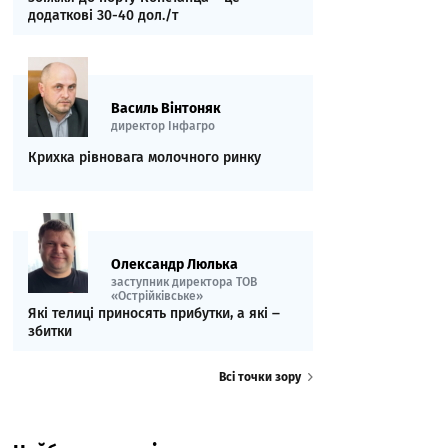
додаткові 30-40 дол./т
Василь Вінтоняк
директор Інфагро
Крихка рівновага молочного ринку
Олександр Люлька
заступник директора ТОВ
«Острійківське»
Які телиці приносять прибутки, а які ‒
збитки
Всі точки зору