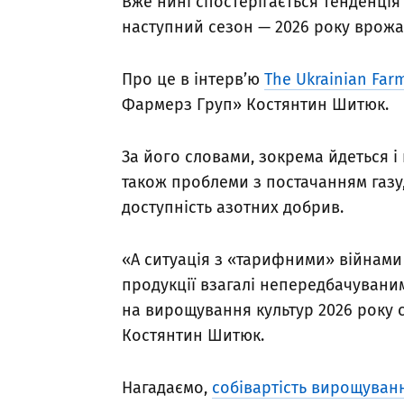
Вже нині спостерігається тенденція
наступний сезон — 2026 року врожа
Про це в інтерв’ю
The Ukrainian Far
Фармерз Груп» Костянтин Шитюк.
За його словами, зокрема йдеться і 
також проблеми з постачанням газу
доступність азотних добрив.
«А ситуація з «тарифними» війнами
продукції взагалі непередбачуваним
на вирощування культур 2026 року с
Костянтин Шитюк.
Нагадаємо,
собівартість вирощуванн