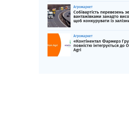
Агромаркет
Собівартість перевезень з
вантажівками занадто висо
щоб конкурувати із заліз
Агромаркет
«Контінентал Фармерз Гр
повністю інтегрується до 
Agri