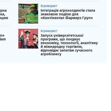
Агромаркет
ерна
Інтеграція агрохолдингів стала
ка,
знаковою подією для
ницею
«Контінентал Фармерз Груп»
Агромаркет
уп»
Запуск університетської
Olam
програми, що поєднує
економіку, технології, аналітику
й міжнародну торгівлю,
відповідає запитам сучасного
агробізнесу