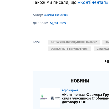
Також ми писали, що
«Контінентал» 
Автор:
Олена Потаєва
AgroTimes
Джерело:
Теги:
ВИТРАТИ НА ВИРОЩУВАННЯ КУЛЬТУР
ЖУ
СОБІВАРТІСТЬ ВИРОЩУВАННЯ
ЦІНИ НА 
Ч
НОВИНИ
Агромаркет
«Контінентал Фармерз Гр
стала учасником Глобальн
договору ООН