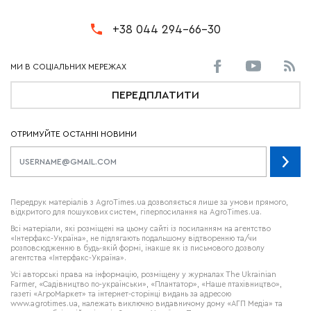
+38 044 294-66-30
ПЕРЕДПЛАТИТИ
ОТРИМУЙТЕ ОСТАННІ НОВИНИ
Передрук матеріалів з AgroTimes.ua дозволяється лише за умови прямого,
відкритого для пошукових систем, гіперпосилання на AgroTimes.ua.
Всі матеріали, які розміщені на цьому сайті із посиланням на агентство
«Інтерфакс-Україна», не підлягають подальшому відтворенню та/чи
розповсюдженню в будь-якій формі, інакше як із письмового дозволу
агентства «Інтерфакс-Україна».
Усі авторські права на інформацію, розміщену у журналах
The Ukrainian
Farmer
, «Садівництво по-українськи», «Плантатор», «Наше птахівництво»,
газеті «АгроМаркет» та інтернет-сторінці видань за адресою
www.agrotimes.ua,
належать виключно видавничому дому «АГП Медіа» та