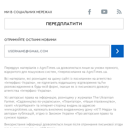
ПЕРЕДПЛАТИТИ
ОТРИМУЙТЕ ОСТАННІ НОВИНИ
Передрук матеріалів з AgroTimes.ua дозволяється лише за умови прямого,
відкритого для пошукових систем, гіперпосилання на AgroTimes.ua.
Всі матеріали, які розміщені на цьому сайті із посиланням на агентство
«Інтерфакс-Україна», не підлягають подальшому відтворенню та/чи
розповсюдженню в будь-якій формі, інакше як із письмового дозволу
агентства «Інтерфакс-Україна».
Усі авторські права на інформацію, розміщену у журналах
The Ukrainian
Farmer
, «Садівництво по-українськи», «Плантатор», «Наше птахівництво»,
газеті «АгроМаркет» та інтернет-сторінці видань за адресою
www.agrotimes.ua,
належать виключно видавничому дому «АГП Медіа» та
авторам публікацій, згідно із Законом України «Про авторське право та
суміжні права».
Використання інформації дозволяється лише після отримання письмової згоди