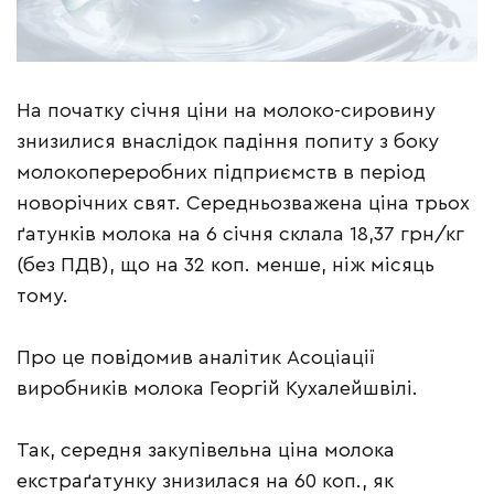
На початку січня ціни на молоко-сировину
знизилися внаслідок падіння попиту з боку
молокопереробних підприємств в період
новорічних свят. Середньозважена ціна трьох
ґатунків молока на 6 січня склала 18,37 грн/кг
(без ПДВ), що на 32 коп. менше, ніж місяць
тому.
Про це повідомив аналітик Асоціації
виробників молока Георгій Кухалейшвілі.
Так, середня закупівельна ціна молока
екстраґатунку знизилася на 60 коп., як