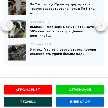
За 7 місяців у Єдиному держреєстрі
тварин зареєстровано понад 348 тис.
...
5 серпня, 11:13
Львівські фермери можуть отримати до
30% компенсації за придбання
племінної ...
30 липня, 09:19
У спеку й за теплового стресу корови
споживають удвічі більше води
АГРОМАРКЕТ
АГРОНОМІЯ
ТЕХНІКА
ЕЛЕВАТОР