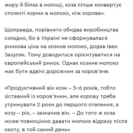
жиру й білка в молоці, коза ліпше конвертує
спожиті корми в молоко, ніж корова».
Щоправда, порівняти обидва виробництва
складно, бо в Україні не сформувалася
ринкова ціна на козине молоко, додав Іван
Зазуляк. Тому доводиться орієнтуватися на
європейський ринок. Однак козине молоко
має бути вдвічі дорожчим за коров’яче.
«Продуктивний вік кози ‒ 5-6 років, тобто
зіставний із коров’ячим, але корову треба
утримувати 2 роки до першого отелення, а
козу ‒ рік, ‒ зазначив він. ‒ До того ж коза
може повноцінно давати молоко відразу після
окоту, в той самий день».