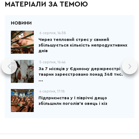
МАТЕРІАЛИ ЗА ТЕМОЮ
6 серпня, 14:38
Через тепловий стрес у свиней
збільшується кількість непродуктивних
днів
5 серпня, 16:44
За 7 місяців у Єдиному держреєстрі
тварин зареєстровано понад 348 тис.
...
4 серпня, 17:18
Підприємства у І півріччі дещо
збільшили поголів'я овець і кіз