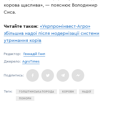
корова щаслива», — пояснює Володимир
Сиса.
Читайте також
:
«Укрпромінвест-Агро»
збільшив надої після модернізації системи
утримання корів
Редактор:
Геннадій Гнип
Джерело:
AgroTimes
ГОЛШТИНСЬКА ПОРОДА
КОРОВИ
НАДОЇ
ПОНОРИ