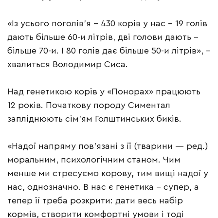
«Із усього поголів’я – 430 корів у нас – 19 голів
дають більше 60-и літрів, дві голови дають –
більше 70-и. І 80 голів дає більше 50-и літрів», –
хвалиться Володимир Сиса.
Над генетикою корів у «Понорах» працюють
12 років. Початкову породу Симентал
запліднюють сім’ям Голштинських биків.
«Надої напряму пов’язані з її (тварини — ред.)
моральним, психологічним станом. Чим
менше ми стресуємо корову, тим вищі надої у
нас, однозначно. В нас є генетика – супер, а
тепер її треба розкрити: дати весь набір
кормів, створити комфортні умови і тоді