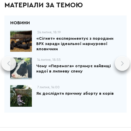
МАТЕРІАЛИ ЗА ТЕМОЮ
24 липня, 18:19
«Сігнет» експериментує з породами
ВРХ заради ідеальної мармурової
яловичини
14 липня, 18:55
Чому «Перемога» отримує найвищі
надої в липневу спеку
7 липня, 14:00
Як дослідити причину аборту в корів