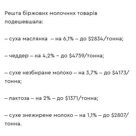
Решта біржових молочних товарів
подешевшала:
‒ суха маслянка ‒ на 6,1% ‒ до $2834/тонна;
‒ чеддер ‒ на 4,2% – до $4759/тонна;
‒ сухе незбиране молоко ‒ на 3,7% ‒ до $4173/
тонна;
‒ лактоза ‒ на 2% ‒ до $1371/тонна;
‒ сухе знежирене молоко ‒ на 1,1% ‒ до $2807/
тонна.