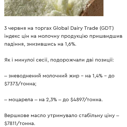
3 червня на торгах Global Dairy Trade (GDT)
індекс цін на молочну продукцію пришвидшив
падіння, знизившись на 1,6%.
Як і минулої сесії, подорожчали дві позиції:
‒ зневоднений молочний жир – на 1,4% – до
$7373/тонна;
‒ моцарела ‒ на 2,3% ‒ до $4897/тонна.
Вершкове масло утримувало стабільну ціну ‒
$7811/тонна.