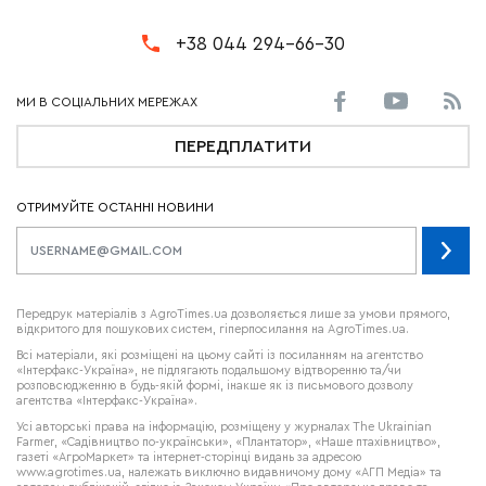
+38 044 294-66-30
ПЕРЕДПЛАТИТИ
ОТРИМУЙТЕ ОСТАННІ НОВИНИ
Передрук матеріалів з AgroTimes.ua дозволяється лише за умови прямого,
відкритого для пошукових систем, гіперпосилання на AgroTimes.ua.
Всі матеріали, які розміщені на цьому сайті із посиланням на агентство
«Інтерфакс-Україна», не підлягають подальшому відтворенню та/чи
розповсюдженню в будь-якій формі, інакше як із письмового дозволу
агентства «Інтерфакс-Україна».
Усі авторські права на інформацію, розміщену у журналах
The Ukrainian
Farmer
, «Садівництво по-українськи», «Плантатор», «Наше птахівництво»,
газеті «АгроМаркет» та інтернет-сторінці видань за адресою
www.agrotimes.ua,
належать виключно видавничому дому «АГП Медіа» та