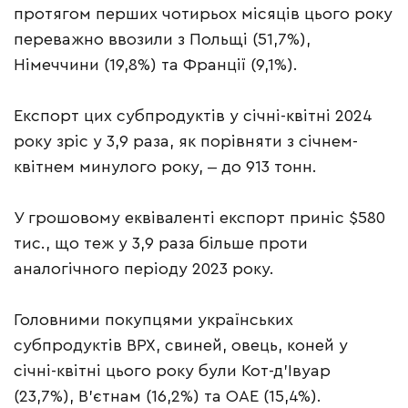
протягом перших чотирьох місяців цього року
переважно ввозили з Польщі (51,7%),
Німеччини (19,8%) та Франції (9,1%).
Експорт цих субпродуктів у січні-квітні 2024
року зріс у 3,9 раза, як порівняти з січнем-
квітнем минулого року, ‒ до 913 тонн.
У грошовому еквіваленті експорт приніс $580
тис., що теж у 3,9 раза більше проти
аналогічного періоду 2023 року.
Головними покупцями українських
субпродуктів ВРХ, свиней, овець, коней у
січні-квітні цього року були Кот-д’Івуар
(23,7%), В’єтнам (16,2%) та ОАЕ (15,4%).