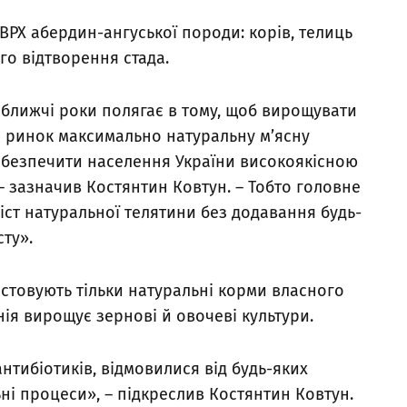
 ВРХ абердин-ангуської породи: корів, телиць
го відтворення стада.
йближчі роки полягає в тому, щоб вирощувати
а ринок максимально натуральну м’ясну
абезпечити населення України високоякісною
– зазначив Костянтин Ковтун. – Тобто головне
ст натуральної телятини без додавання будь-
сту».
истовують тільки натуральні корми власного
ія вирощує зернові й овочеві культури.
нтибіотиків, відмовилися від будь-яких
ні процеси», – підкреслив Костянтин Ковтун.