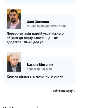
Олег Хоменко
генеральний директор УКАБ
Переорієнтація партій українського
збіжжя до порту Констанца – це
додаткові 30-40 дол./т
Василь Вінтоняк
директор Інфагро
Крихка рівновага молочного ринку
Всі точки зору