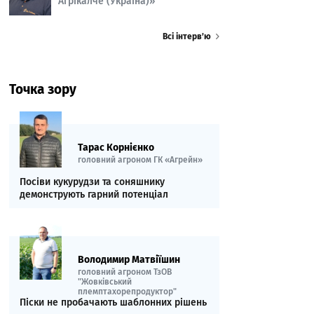
Агрікалче (Україна)»
Всі інтерв’ю
Точка зору
Тарас Корнієнко
головний агроном ГК «Агрейн»
Посіви кукурудзи та соняшнику
демонструють гарний потенціал
Володимир Матвіїшин
головний агроном ТзОВ
"Жовківський
племптахорепродуктор"
Піски не пробачають шаблонних рішень