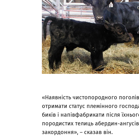
«Наявність чистопородного поголів
отримати статус племінного господ
биків і напівфабрикати після їхньо
породистих телиць абердин-ангусів
закордоння», – сказав він.