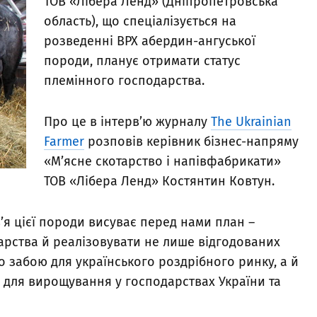
ТОВ «Лібера Ленд» (Дніпропетровська
область), що спеціалізується на
розведенні ВРХ абердин-ангуської
породи, планує отримати статус
племінного господарства.
Про це в інтерв’ю журналу
The Ukrainian
Farmer
розповів керівник бізнес-напряму
«М’ясне скотарство і напівфабрикати»
ТОВ «Лібера Ленд» Костянтин Ковтун.
’я цієї породи висуває перед нами план –
арства й реалізовувати не лише відгодованих
го забою для українського роздрібного ринку, а й
 для вирощування у господарствах України та