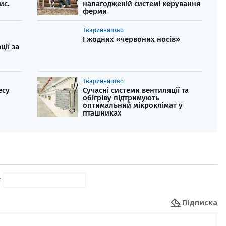
ис.
налагодженій системі керування
ферми
Тваринництво
І жодних «червоних носів»
ії за
Тваринництво
есу
Сучасні системи вентиляції та
обігріву підтримують
оптимальний мікроклімат у
пташниках
*
Підписка