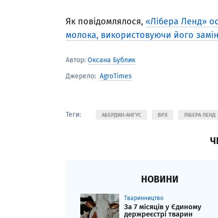
Як повідомлялося,
«Лібера Ленд» о
молока, використовуючи його замі
Автор:
Оксана Бублик
AgroTimes
Джерело:
Теги:
АБЕРДИН-АНГУС
ВРХ
ЛІБЕРА ЛЕНД
Ч
НОВИНИ
Тваринництво
За 7 місяців у Єдиному
держреєстрі тварин