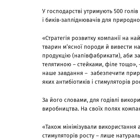
У господарстві утримують 500 голів
і биків-запліднювачів для природно
«Стратегія розвитку компанії на на
тварин м’ясної породи й вивести н
продукцію (напівфабрикати), аби з
телятиною – стейками, філе тощо», 
наше завдання – забезпечити прирі
яких антибіотиків і стимуляторів ро
За його словами, для годівлі викор
виробництва. На своїх полях компан
«Також мінімізували використання а
стимуляторів росту – лише натураль