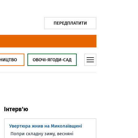
ПЕРЕДПЛАТИТИ
НИЦТВО
ОВОЧІ-ЯГОДИ-САД
Інтерв'ю
Увертюра жнив на Миколаївщині
Попри складну зиму, весняні