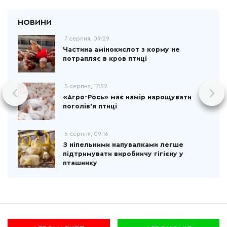
7 серпня, 09:29
Частина амінокислот з корму не
потрапляє в кров птиці
5 серпня, 17:52
«Агро-Рось» має намір нарощувати
поголів'я птиці
5 серпня, 09:16
З ніпельними напувалками легше
підтримувати виробничу гігієну у
пташнику