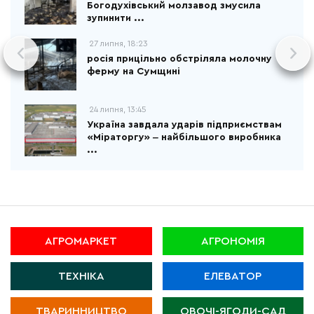
Богодухівський молзавод змусила
зупинити ...
27 липня, 18:23
росія прицільно обстріляла молочну
ферму на Сумщині
24 липня, 13:45
Україна завдала ударів підприємствам
«Міраторгу» ‒ найбільшого виробника
...
АГРОМАРКЕТ
АГРОНОМІЯ
ТЕХНІКА
ЕЛЕВАТОР
ТВАРИННИЦТВО
ОВОЧІ-ЯГОДИ-САД