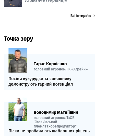
Агрікалче (Україна)»
Всі інтерв’ю
Точка зору
Тарас Корнієнко
головний агроном ГК «Агрейн»
Посіви кукурудзи та соняшнику
демонструють гарний потенціал
Володимир Матвіїшин
головний агроном ТзОВ
"Жовківський
племптахорепродуктор"
Піски не пробачають шаблонних рішень