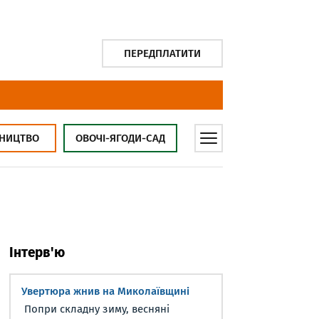
ПЕРЕДПЛАТИТИ
НИЦТВО
ОВОЧІ-ЯГОДИ-САД
Інтерв'ю
Увертюра жнив на Миколаївщині
Попри складну зиму, весняні