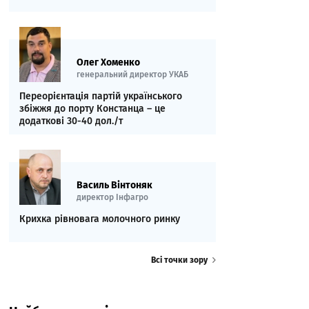
Олег Хоменко
генеральний директор УКАБ
Переорієнтація партій українського
збіжжя до порту Констанца – це
додаткові 30-40 дол./т
Василь Вінтоняк
директор Інфагро
Крихка рівновага молочного ринку
Всі точки зору