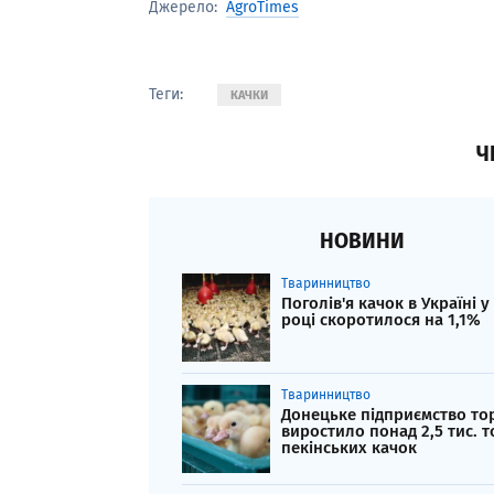
AgroTimes
Джерело:
Теги:
КАЧКИ
Ч
НОВИНИ
Тваринництво
Поголів'я качок в Україні у
році скоротилося на 1,1%
Тваринництво
Донецьке підприємство то
виростило понад 2,5 тис. 
пекінських качок