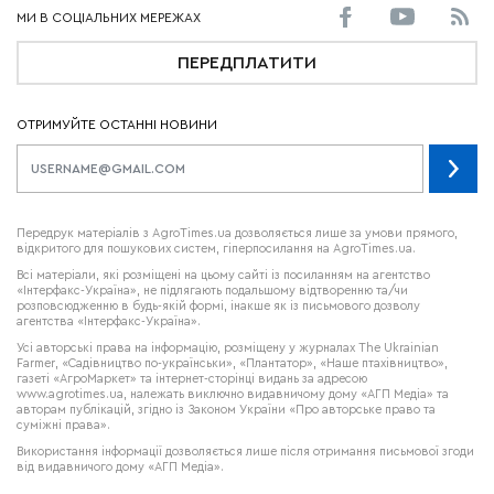
ПЕРЕДПЛАТИТИ
ОТРИМУЙТЕ ОСТАННІ НОВИНИ
Передрук матеріалів з AgroTimes.ua дозволяється лише за умови прямого,
відкритого для пошукових систем, гіперпосилання на AgroTimes.ua.
Всі матеріали, які розміщені на цьому сайті із посиланням на агентство
«Інтерфакс-Україна», не підлягають подальшому відтворенню та/чи
розповсюдженню в будь-якій формі, інакше як із письмового дозволу
агентства «Інтерфакс-Україна».
Усі авторські права на інформацію, розміщену у журналах
The Ukrainian
Farmer
, «Садівництво по-українськи», «Плантатор», «Наше птахівництво»,
газеті «АгроМаркет» та інтернет-сторінці видань за адресою
www.agrotimes.ua,
належать виключно видавничому дому «АГП Медіа» та
авторам публікацій, згідно із Законом України «Про авторське право та
суміжні права».
Використання інформації дозволяється лише після отримання письмової згоди
від видавничого дому «АГП Медіа».