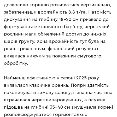
дозволило корінню розвиватися вертикально,
забезпечивши врожайність 8,8 т/га. Натомість
дискування на глибину 18–20 см призвело до
формування механічного бар’єру, через який
рослини мали обмежений доступ до нижніх
шарів ґрунту. Хоча врожайність тут була на
рівні з рихленням, фінансовий результат
виявився нижчим за показники смугового
обробітку.
Найменш ефективною у сезоні 2025 року
виявилася класична оранка. Попри здатність
накопичувати зимову вологу, її значна частина
втрачалася через випаровування, а плужна
підошва на глибині 35–40 см змушувала корені
розповсюджуватися горизонтально.