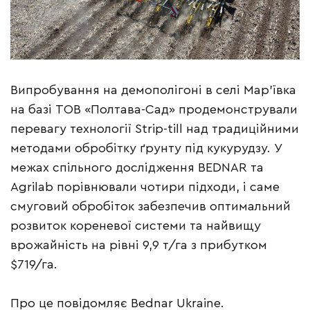
Випробування на демополігоні в селі Мар’ївка
на базі ТОВ «Полтава-Сад» продемонстрували
перевагу технології Strip-till над традиційними
методами обробітку ґрунту під кукурудзу. У
межах спільного дослідження BEDNAR та
Agrilab порівнювали чотири підходи, і саме
смуговий обробіток забезпечив оптимальний
розвиток кореневої системи та найвищу
врожайність на рівні 9,9 т/га з прибутком
$719/га.
Про це повідомляє Bednar Ukraine.