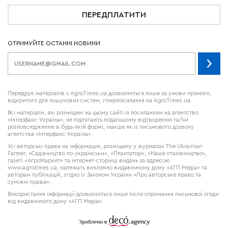
ПЕРЕДПЛАТИТИ
ОТРИМУЙТЕ ОСТАННІ НОВИНИ
Передрук матеріалів з AgroTimes.ua дозволяється лише за умови прямого,
відкритого для пошукових систем, гіперпосилання на AgroTimes.ua.
Всі матеріали, які розміщені на цьому сайті із посиланням на агентство
«Інтерфакс-Україна», не підлягають подальшому відтворенню та/чи
розповсюдженню в будь-якій формі, інакше як із письмового дозволу
агентства «Інтерфакс-Україна».
Усі авторські права на інформацію, розміщену у журналах
The Ukrainian
Farmer
, «Садівництво по-українськи», «Плантатор», «Наше птахівництво»,
газеті «АгроМаркет» та інтернет-сторінці видань за адресою
www.agrotimes.ua,
належать виключно видавничому дому «АГП Медіа» та
авторам публікацій, згідно із Законом України «Про авторське право та
суміжні права».
Використання інформації дозволяється лише після отримання письмової згоди
від видавничого дому «АГП Медіа».