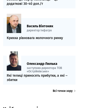
додаткові 30-40 дол./т
Василь Вінтоняк
директор Інфагро
Крихка рівновага молочного ринку
Олександр Люлька
заступник директора ТОВ
«Острійківське»
Які телиці приносять прибутки, а які ‒
збитки
Всі точки зору