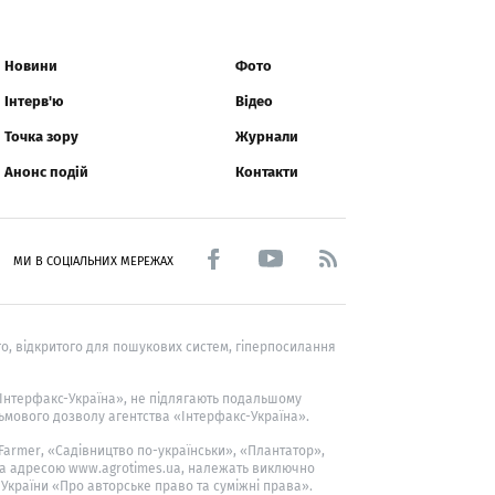
Новини
Фото
Інтерв'ю
Відео
Точка зору
Журнали
Анонс подій
Контакти
МИ В СОЦІАЛЬНИХ МЕРЕЖАХ
о, відкритого для пошукових систем, гіперпосилання
 «Інтерфакс-Україна», не підлягають подальшому
ьмового дозволу агентства «Інтерфакс-Україна».
 Farmer
, «Садівництво по-українськи», «Плантатор»,
за адресою www.agrotimes.ua,
належать виключно
 України «Про авторське право та суміжні права».