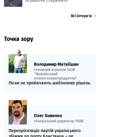
Агрікалче (Україна)»
Всі інтерв’ю
Точка зору
Володимир Матвіїшин
головний агроном ТзОВ
"Жовківський
племптахорепродуктор"
Піски не пробачають шаблонних рішень
Олег Хоменко
генеральний директор УКАБ
Переорієнтація партій українського
збіжжя до порту Констанца – це