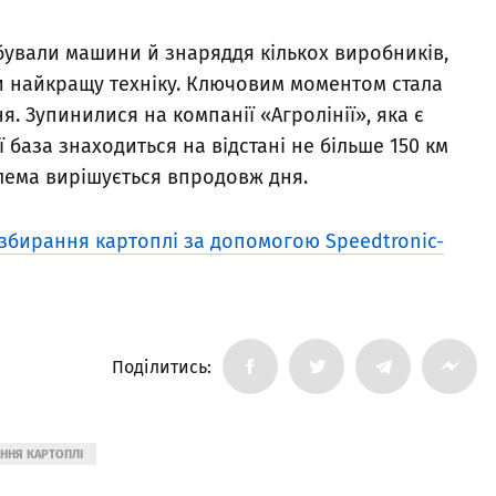
обували машини й знаряддя кількох виробників,
ки найкращу техніку. Ключовим моментом стала
. Зупинилися на компанії «Агролінії», яка є
ї база знаходиться на відстані не більше 150 км
блема вирішується впродовж дня.
збирання картоплі за допомогою Speedtronic-
Поділитись:
ІННЯ КАРТОПЛІ