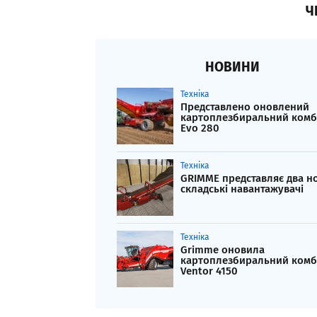
Ч
НОВИНИ
Техніка
Представлено оновлений
картоплезбиральний ком
Evo 280
Техніка
GRIMME представляє два но
складські навантажувачі
Техніка
Grimme оновила
картоплезбиральний ком
Ventor 4150