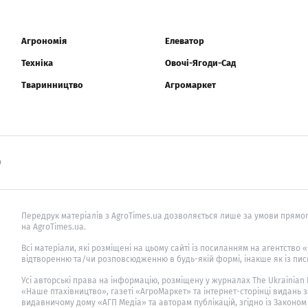
Агрономія
Елеватор
Техніка
Овочі-Ягоди-Сад
Тваринництво
Агромаркет
0
Передрук матеріалів з AgroTimes.ua дозволяється лише за умови прямог
на AgroTimes.ua.
Всі матеріали, які розміщені на цьому сайті із посиланням на агентство
відтворенню та/чи розповсюдженню в будь-якій формі, інакше як із пис
Усі авторські права на інформацію, розміщену у журналах
The Ukrainian
«Наше птахівництво», газеті «АгроМаркет» та інтернет-сторінці видань 
видавничому дому «АГП Медіа» та авторам публікацій, згідно із Законом