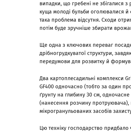
випадки, що гребені не збігалися з
куща молоді бульби оголювалися й 
така проблема відсутня. Сходи отри
потім буде зручніше збирати врожа
Ще одна з ключових переваг посад
дрібногрудкуватої структури, завдя
передумови для розвитку й формув
Два картоплесадильні комплекси Gr
GF400 одночасно (тобто за один пр
ґрунту на глибину 30 см, одночасне
(нанесення розчину протруювача), 
мікрогранульованих засобів захисту
Цю техніку господарство придбало 