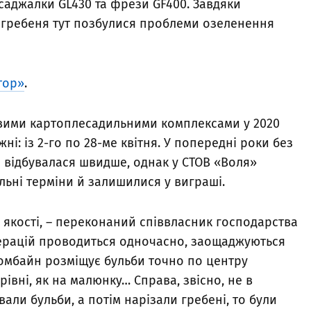
саджалки GL430 та фрези GF400. Завдяки
 гребеня тут позбулися проблеми озеленення
тор»
.
овими картоплесадильними комплексами у 2020
ні: із 2-го по 28-ме квітня. У попередні роки без
а відбувалася швидше, однак у СТОВ «Воля»
льні терміни й залишилися у виграші.
в якості, – переконаний співвласник господарства
перацій проводиться одночасно, заощаджуються
комбайн розміщує бульби точно по центру
івні, як на малюнку… Справа, звісно, не в
али бульби, а потім нарізали гребені, то були