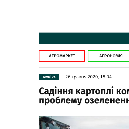
АГРОМАРКЕТ
АГРОНОМІЯ
26 травня 2020, 18:04
Техніка
Садіння картоплі к
проблему озелененн