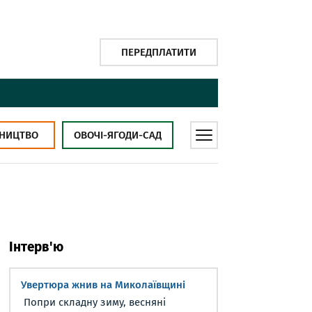
ПЕРЕДПЛАТИТИ
НИЦТВО
ОВОЧІ-ЯГОДИ-САД
Інтерв'ю
Увертюра жнив на Миколаївщині
Попри складну зиму, весняні