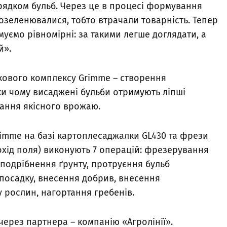
 рядком бульб. Через це в процесі формування
озеленювалися, тобто втрачали товарність. Тепер
муємо рівномірні: за такими легше доглядати, а
й».
кового комплексу Grimme – створення
ки чому висаджені бульби отримують ліпші
ання якісного врожаю.
imme на базі картоплесаджалки GL430 та фрези
охід поля) виконують 7 операцій: фрезерування
 подрібнення ґрунту, протруєння бульб
посадку, внесення добрив, внесення
 рослин, нагортання гребенів.
через партнера – компанію «Агролінії».