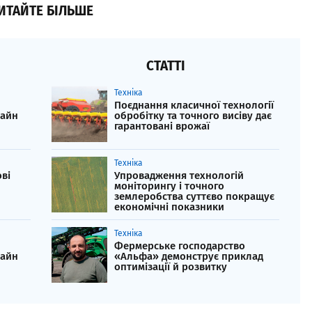
ИТАЙТЕ БІЛЬШЕ
СТАТТІ
Техніка
Поєднання класичної технології
байн
обробітку та точного висіву дає
гарантовані врожаї
Техніка
ві
Упровадження технологій
моніторингу і точного
землеробства суттєво покращує
економічні показники
Техніка
Фермерське господарство
байн
«Альфа» демонструє приклад
оптимізації й розвитку