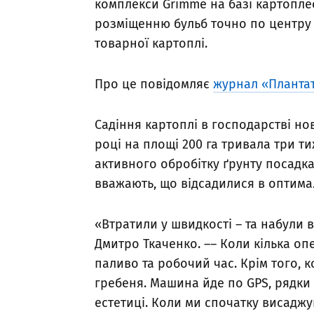
комплекси Grimme на базі картопле
розміщенню бульб точно по центру
товарної картоплі.
Про це повідомляє
журнал «Планта
Садіння картоплі в господарстві н
році на площі 200 га тривала три тиж
активного обробітку ґрунту посадк
вважають, що відсадилися в оптима
«Втратили у швидкості – та набули 
Дмитро Ткаченко. –– Коли кілька о
паливо та робочий час. Крім того, 
гребеня. Машина йде по GPS, рядки р
естетиці. Коли ми спочатку висаджув