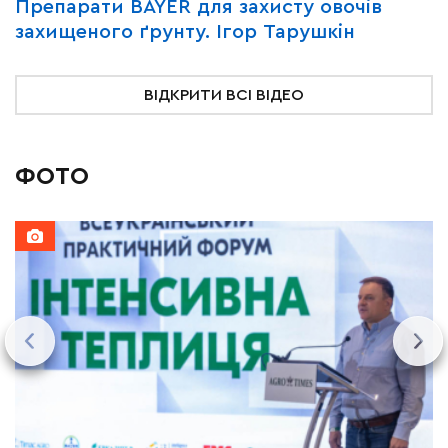
Y
Препарати BAYER для захисту овочів
В
захищеного ґрунту. Ігор Тарушкін
«
ВІДКРИТИ ВСІ ВІДЕО
ФОТО