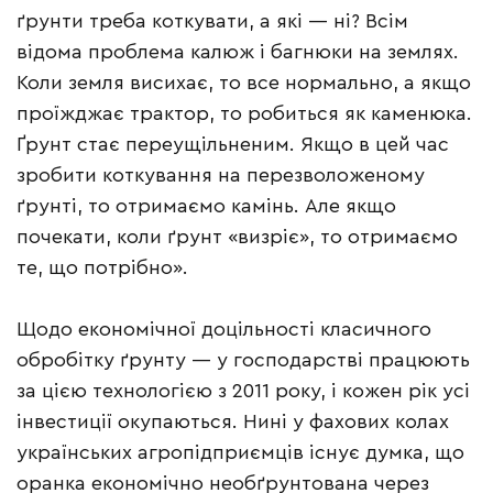
ґрунти треба коткувати, а які — ні? Всім
відома проблема калюж і багнюки на землях.
Коли земля висихає, то все нормально, а якщо
проїжджає трактор, то робиться як каменюка.
Ґрунт стає переущільненим. Якщо в цей час
зробити коткування на перезволоженому
ґрунті, то отримаємо камінь. Але якщо
почекати, коли ґрунт «визріє», то отримаємо
те, що потрібно».
Щодо економічної доцільності класичного
обробітку ґрунту — у господарстві працюють
за цією технологією з 2011 року, і кожен рік усі
інвестиції окупаються. Нині у фахових колах
українських агропідприємців існує думка, що
оранка економічно необґрунтована через