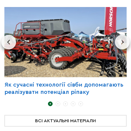
Як сучасні технології сівби допомагають
З
реалізувати потенціал ріпаку
B
C
д
ВСІ АКТУАЛЬНІ МАТЕРІАЛИ