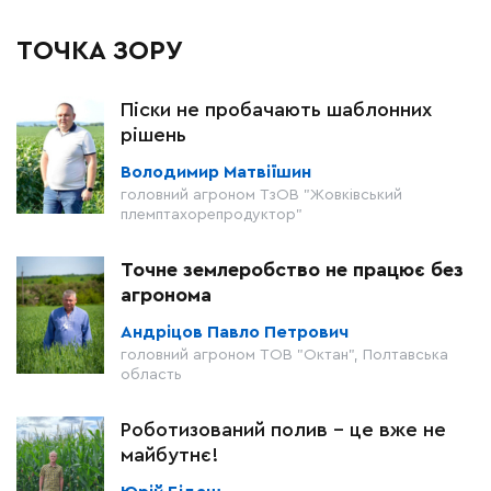
ТОЧКА ЗОРУ
Піски не пробачають шаблонних
рішень
Володимир Матвіїшин
головний агроном ТзОВ "Жовківський
племптахорепродуктор"
Точне землеробство не працює без
агронома
Андріцов Павло Петрович
головний агроном ТОВ "Октан", Полтавська
область
Роботизований полив – це вже не
майбутнє!