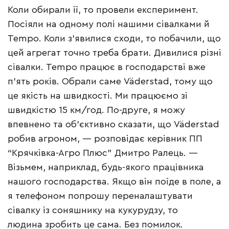
Коли обирали її, то провели експеримент.
Посіяли на одному полі нашими сівалками й
Tempo. Коли з’явилися сходи, то побачили, що
цей агрегат точно треба брати. Дивилися різні
сівалки. Tempo працює в господарстві вже
п’ять років. Обрали саме Väderstad, тому що
це якість на швидкості. Ми працюємо зі
швидкістю 15 км/год. По-друге, я можу
впевнено та об’єктивно сказати, що Väderstad
робив агроном, — розповідає керівник ПП
“Крячківка-Агро Плюс” Дмитро Ралець. —
Візьмем, наприклад, будь-якого працівника
нашого господарства. Якщо він поїде в поле, а
я телефоном попрошу переналаштувати
сівалку із соняшнику на кукурудзу, то
людина зробить це сама. Без помилок.