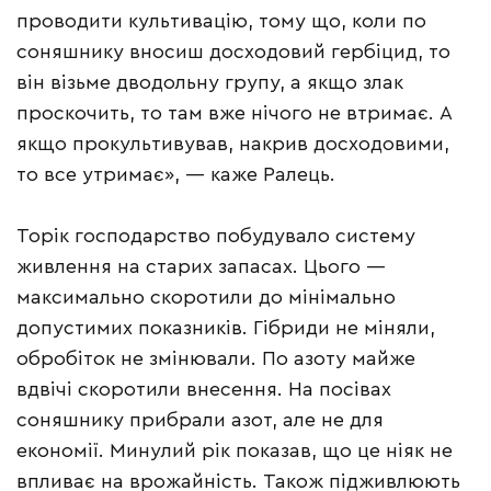
проводити культивацію, тому що, коли по
соняшнику вносиш досходовий гербіцид, то
він візьме дводольну групу, а якщо злак
проскочить, то там вже нічого не втримає. А
якщо прокультивував, накрив досходовими,
то все утримає», — каже Ралець.
Торік господарство побудувало систему
живлення на старих запасах. Цього —
максимально скоротили до мінімально
допустимих показників. Гібриди не міняли,
обробіток не змінювали. По азоту майже
вдвічі скоротили внесення. На посівах
соняшнику прибрали азот, але не для
економії. Минулий рік показав, що це ніяк не
впливає на врожайність. Також підживлюють