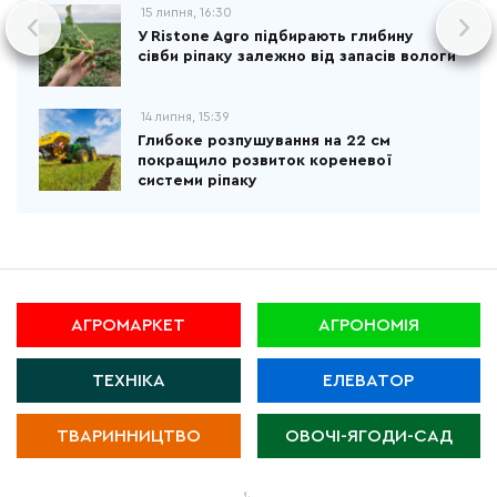
15 липня, 16:30
У Ristone Agro підбирають глибину
сівби ріпаку залежно від запасів вологи
14 липня, 15:39
Глибоке розпушування на 22 см
покращило розвиток кореневої
системи ріпаку
АГРОМАРКЕТ
АГРОНОМІЯ
ТЕХНІКА
ЕЛЕВАТОР
ТВАРИННИЦТВО
ОВОЧІ-ЯГОДИ-САД