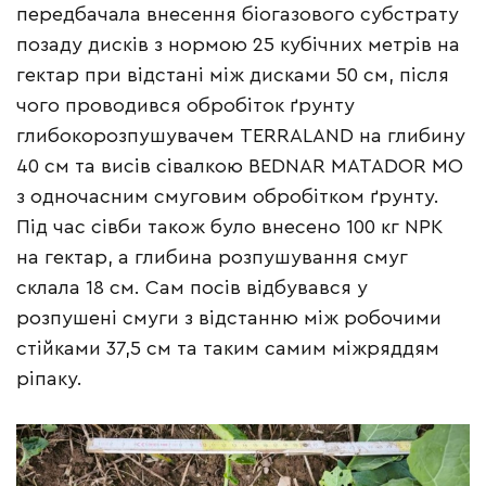
передбачала внесення біогазового субстрату
позаду дисків з нормою 25 кубічних метрів на
гектар при відстані між дисками 50 см, після
чого проводився обробіток ґрунту
глибокорозпушувачем TERRALAND на глибину
40 см та висів сівалкою BEDNAR MATADOR MO
з одночасним смуговим обробітком ґрунту.
Під час сівби також було внесено 100 кг NPK
на гектар, а глибина розпушування смуг
склала 18 см. Сам посів відбувався у
розпушені смуги з відстанню між робочими
стійками 37,5 см та таким самим міжряддям
ріпаку.